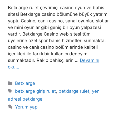
Betxlarge rulet çevrimiçi casino oyun ve bahis
sitesi Betxlarge casino bölümüne büyük yatırım
yaptı. Casino, canlı casino, sanal oyunlar, slotlar
ve mini oyunlar gibi geniş bir oyun yelpazesi
vardır. Betxlarge Casino web sitesi tüm
üyelerine özel spor bahis hizmetleri sunmakta,
casino ve canlı casino bölümlerinde kaliteli
içerikleri ile farklı bir kullanıcı deneyimi
sunmaktadır. Rakip bahisçilerin …
Devamını
oku…
Kategoriler
Betxlarge
Etiketler
betxlarge giriş rulet
,
betxlarge rulet
,
yeni
adresi betxlarge
Yorum yap