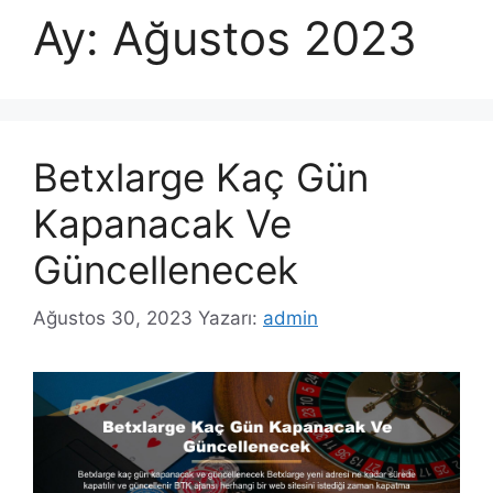
Ay:
Ağustos 2023
Betxlarge Kaç Gün
Kapanacak Ve
Güncellenecek
Ağustos 30, 2023
Yazarı:
admin