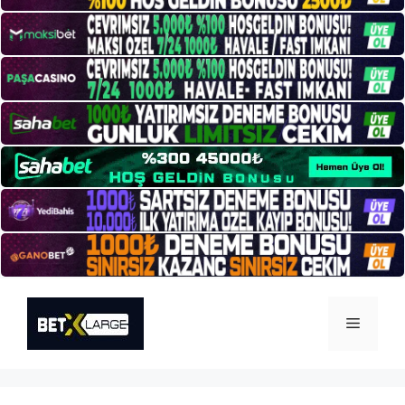
İçeriğe
atla
Menü