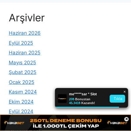
Arşivler
Haziran 2026
Eylül 2025
Haziran 2025
Mayıs 2025
Şubat 2025
Ocak 2025
Kasım 2024
Ekim 2024
Eylül 2024
×
Ağustos 2024