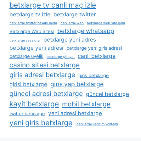
betxlarge tv canli maç izle
betxlarge tv izle
betxlarge twitter
betxlarge twitter hesabı nedir
betxlarge web
betxlarge web site gelir
betxlarge whatsapp
Betxlarge Web Sitesi
betxlarge yeni adres
betxlarge yasa dışı
betxlarge yeni adresi
betxlarge yeni giriş adresi
canli betxlarge
betxlarge üyelik
betxlarge şikayet
casino sitesi betxlarge
giris adresi betxlarge
giris betxlarge
giris yap betxlarge
girisi betxlarge
güncel adresi betxlarge
güncel betxlarge
kayit betxlarge
mobil betxlarge
yeni adresi betxlarge
twitter betxlarge
yeni giris betxlarge
betxlarge i̇letişim yöntemi