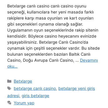
Betxlarge canlı casino canlı casino oyunu
seçeneği, kullanıcılara her yeni masada farklı
rakiplere karşı masa oyunları ve kart oyunları
gibi seçenekleri oynama olanağı sağlar.
Uygulamanın oyun seçeneklerinde rakip sitenin
kendisidir. Böylece casino heyecanını evinizde
yaşayabilirsiniz. Betxlarge Canlı Casino’da
oynamak için çeşitli seçenekler vardır. Bu sitede
bulunan seçeneklerden bazıları Baltık Canlı
Casino, Doğu Avrupa Canlı Casino, …
Devamını
oku…
Kategoriler
Betxlarge
Etiketler
betxlarge canlı casino
,
betxlarge yeni giriş
adresi
,
giris betxlarge
Yorum yap