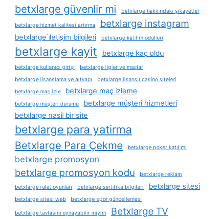
betxlarge güvenlir mi
betxlarge hakkındaki şikayetler
betxlarge instagram
betxlarge hizmet kalitesi artırma
betxlarge i̇letişim bilgileri
betxlarge katılım ödülleri
betxlarge kayit
betxlarge kaç oldu
betxlarge kullanıcı girişi
betxlarge ligler ve maçlar
betxlarge lisanslama ve altyapı
betxlarge lisanslı casino siteleri
betxlarge maç izleme
betxlarge maç izle
betxlarge müşteri hizmetleri
betxlarge müşteri durumu
betxlarge nasil bir site
betxlarge para yatirma
Betxlarge Para Çekme
betxlarge poker katılımı
betxlarge promosyon
betxlarge promosyon kodu
betxlarge reklam
betxlarge sitesi
betxlarge rulet oyunları
betxlarge sertifika bilgileri
betxlarge sitesi web
betxlarge spor güncellemesi
Betxlarge TV
betxlarge tavlasını oynayabilir miyim