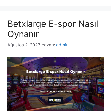
Betxlarge E-spor Nasıl
Oynanır
Ağustos 2, 2023
Yazarı:
admin