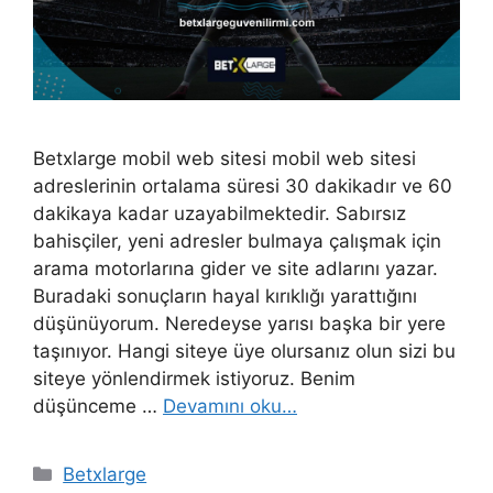
Betxlarge mobil web sitesi mobil web sitesi
adreslerinin ortalama süresi 30 dakikadır ve 60
dakikaya kadar uzayabilmektedir. Sabırsız
bahisçiler, yeni adresler bulmaya çalışmak için
arama motorlarına gider ve site adlarını yazar.
Buradaki sonuçların hayal kırıklığı yarattığını
düşünüyorum. Neredeyse yarısı başka bir yere
taşınıyor. Hangi siteye üye olursanız olun sizi bu
siteye yönlendirmek istiyoruz. Benim
düşünceme …
Devamını oku…
Kategoriler
Betxlarge