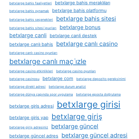
betxlarge bahis meraklıları
betxlarge bahis faaliyetleri
betxlarge bahis platformu
betxlarge bahis oynamak
betxlarge bahis sitesi
betxlarge bahis seçenekleri
betxlarge bonus
betxlarge bahis sitesi i̇puçları
betxlarge canli
betxlarge canli destek
betxlarge canlı casino
betxlarge canlı bahis
betxlarge canlı casino oyunları
betxlarge canlı maç i̇zle
betxlarge casino etkinlikleri
betxlarge casino oyunları
betxlarge com
betxlarge casinosu
betxlarge depozito gereksinimi
betxlarge direkt adresi
betxlarge durum analizi
betxlarge dünya çapında spor uygulama
betxlarge eposta doğrulama
betxlarge girisi
betxlarge giris adresi
betxlarge giriş
betxlarge giris yap
betxlarge güncel
betxlarge giriş adresiniz
betxlarge güncel adresi
betxlarge güncel adres