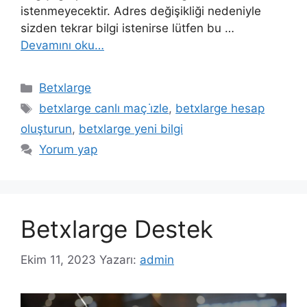
istenmeyecektir. Adres değişikliği nedeniyle
sizden tekrar bilgi istenirse lütfen bu …
Devamını oku…
Kategoriler
Betxlarge
Etiketler
betxlarge canlı maç i̇zle
,
betxlarge hesap
oluşturun
,
betxlarge yeni bilgi
Yorum yap
Betxlarge Destek
Ekim 11, 2023
Yazarı:
admin