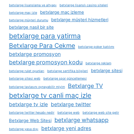
betxlarge lisanslama ve altyapı
betxlarge lisanslı casino siteleri
betxlarge maç izleme
betxlarge maç izle
betxlarge müşteri hizmetleri
betxlarge müşteri durumu
betxlarge nasil bir site
betxlarge para yatirma
Betxlarge Para Çekme
betxlarge poker katılımı
betxlarge promosyon
betxlarge promosyon kodu
betxlarge reklam
betxlarge sitesi
betxlarge rulet oyunları
betxlarge sertifika bilgileri
betxlarge sitesi web
betxlarge spor güncellemesi
Betxlarge TV
betxlarge tavlasını oynayabilir miyim
betxlarge tv canli maç izle
betxlarge tv izle
betxlarge twitter
betxlarge twitter hesabı nedir
betxlarge web
betxlarge web site gelir
betxlarge whatsapp
Betxlarge Web Sitesi
betxlarge yeni adres
betxlarge yasa dışı