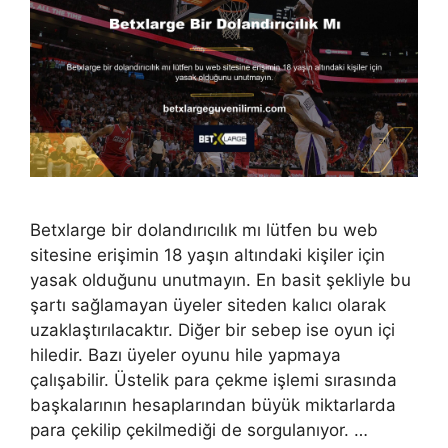
Betxlarge bir dolandırıcılık mı lütfen bu web
sitesine erişimin 18 yaşın altındaki kişiler için
yasak olduğunu unutmayın. En basit şekliyle bu
şartı sağlamayan üyeler siteden kalıcı olarak
uzaklaştırılacaktır. Diğer bir sebep ise oyun içi
hiledir. Bazı üyeler oyunu hile yapmaya
çalışabilir. Üstelik para çekme işlemi sırasında
başkalarının hesaplarından büyük miktarlarda
para çekilip çekilmediği de sorgulanıyor. …