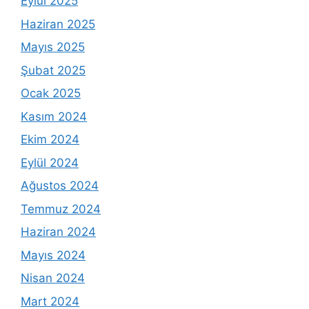
Eylül 2025
Haziran 2025
Mayıs 2025
Şubat 2025
Ocak 2025
Kasım 2024
Ekim 2024
Eylül 2024
Ağustos 2024
Temmuz 2024
Haziran 2024
Mayıs 2024
Nisan 2024
Mart 2024