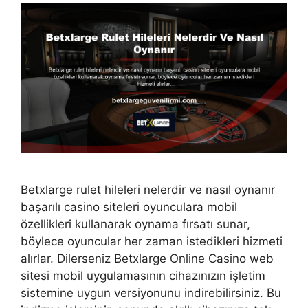
Betxlarge rulet hileleri nelerdir ve nasıl oynanır
başarılı casino siteleri oyunculara mobil
özellikleri kullanarak oynama fırsatı sunar,
böylece oyuncular her zaman istedikleri hizmeti
alırlar. Dilerseniz Betxlarge Online Casino web
sitesi mobil uygulamasının cihazınızın işletim
sistemine uygun versiyonunu indirebilirsiniz. Bu