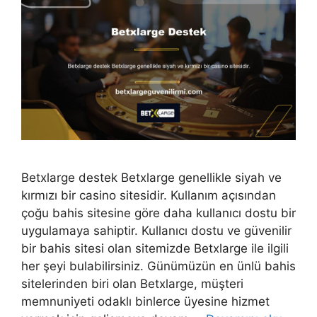
Betxlarge destek Betxlarge genellikle siyah ve
kırmızı bir casino sitesidir. Kullanım açısından
çoğu bahis sitesine göre daha kullanıcı dostu bir
uygulamaya sahiptir. Kullanıcı dostu ve güvenilir
bir bahis sitesi olan sitemizde Betxlarge ile ilgili
her şeyi bulabilirsiniz. Günümüzün en ünlü bahis
sitelerinden biri olan Betxlarge, müşteri
memnuniyeti odaklı binlerce üyesine hizmet