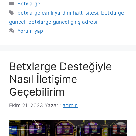
Kategoriler
Betxlarge
Etiketler
betxlarge canlı yardım hattı sitesi
,
betxlarge
güncel
,
betxlarge güncel giriş adresi
Yorum yap
Betxlarge Desteğiyle
Nasıl İletişime
Geçebilirim
Ekim 21, 2023
Yazarı:
admin