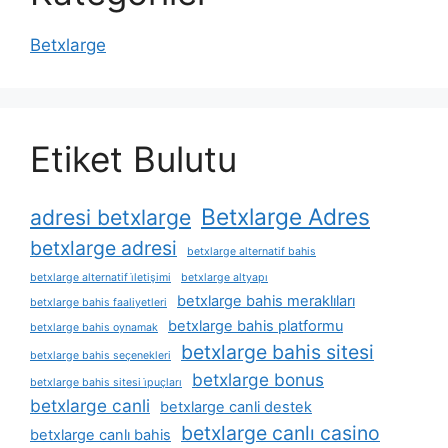
Betxlarge
Etiket Bulutu
Betxlarge Adres
adresi betxlarge
betxlarge adresi
betxlarge alternatif bahis
betxlarge alternatif i̇letişimi
betxlarge altyapı
betxlarge bahis meraklıları
betxlarge bahis faaliyetleri
betxlarge bahis platformu
betxlarge bahis oynamak
betxlarge bahis sitesi
betxlarge bahis seçenekleri
betxlarge bonus
betxlarge bahis sitesi i̇puçları
betxlarge canli
betxlarge canli destek
betxlarge canlı casino
betxlarge canlı bahis