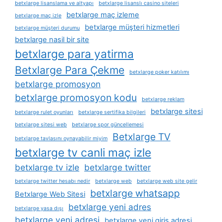
betxlarge lisanslama ve altyapı
betxlarge lisanslı casino siteleri
betxlarge maç izleme
betxlarge maç izle
betxlarge müşteri hizmetleri
betxlarge müşteri durumu
betxlarge nasil bir site
betxlarge para yatirma
Betxlarge Para Çekme
betxlarge poker katılımı
betxlarge promosyon
betxlarge promosyon kodu
betxlarge reklam
betxlarge sitesi
betxlarge rulet oyunları
betxlarge sertifika bilgileri
betxlarge sitesi web
betxlarge spor güncellemesi
Betxlarge TV
betxlarge tavlasını oynayabilir miyim
betxlarge tv canli maç izle
betxlarge tv izle
betxlarge twitter
betxlarge twitter hesabı nedir
betxlarge web
betxlarge web site gelir
betxlarge whatsapp
Betxlarge Web Sitesi
betxlarge yeni adres
betxlarge yasa dışı
betxlarge yeni adresi
betxlarge yeni giriş adresi