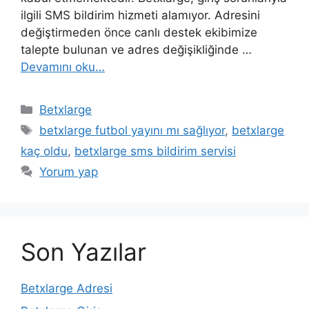
ilgili SMS bildirim hizmeti alamıyor. Adresini
değiştirmeden önce canlı destek ekibimize
talepte bulunan ve adres değişikliğinde …
Devamını oku…
Kategoriler
Betxlarge
Etiketler
betxlarge futbol yayını mı sağlıyor
,
betxlarge
kaç oldu
,
betxlarge sms bildirim servisi
Yorum yap
Son Yazılar
Betxlarge Adresi