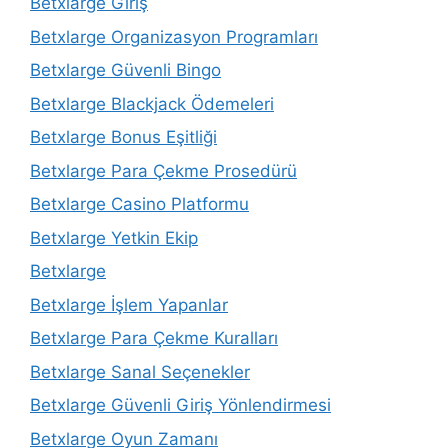
Betxlarge Giriş
Betxlarge Organizasyon Programları
Betxlarge Güvenli Bingo
Betxlarge Blackjack Ödemeleri
Betxlarge Bonus Eşitliği
Betxlarge Para Çekme Prosedürü
Betxlarge Casino Platformu
Betxlarge Yetkin Ekip
Betxlarge
Betxlarge İşlem Yapanlar
Betxlarge Para Çekme Kuralları
Betxlarge Sanal Seçenekler
Betxlarge Güvenli Giriş Yönlendirmesi
Betxlarge Oyun Zamanı