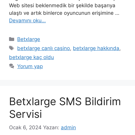
Web sitesi beklenmedik bir şekilde başarıya
ulaştı ve artık binlerce oyuncunun erişimine …
Devamını oku…
Kategoriler
Betxlarge
Etiketler
betxlarge canlı casino
,
betxlarge hakkında
,
betxlarge kaç oldu
Yorum yap
Betxlarge SMS Bildirim
Servisi
Ocak 6, 2024
Yazarı:
admin