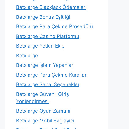
Betxlarge Blackjack Ödemeleri
Betxlarge Bonus Eşitliği
Betxlarge Para Çekme Prosedürü
Betxlarge Casino Platformu
Betxlarge Yetkin Ekip
Betxlarge
Betxlarge İşlem Yapanlar
Betxlarge Para Çekme Kuralları
Betxlarge Sanal Seçenekler
Betxlarge Güvenli Giriş
Yönlendirmesi
Betxlarge Oyun Zamanı
Betxlarge Mobil Sağlayıcı