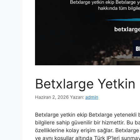
Betxlarge Yetkin
Haziran 2, 2026
Yazarı:
admin
Betxlarge yetkin ekip Betxlarge yetenekli 
bilgilere sahip güvenilir bir hizmettir. Bu 
özelliklerine kolay erişim sağlar. Betxlarge 
ve aynı koşullar altında Türk IP’leri sunma