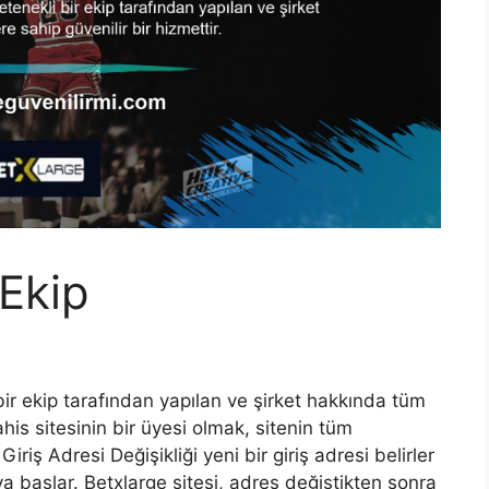
 Ekip
bir ekip tarafından yapılan ve şirket hakkında tüm
bahis sitesinin bir üyesi olmak, sitenin tüm
Giriş Adresi Değişikliği yeni bir giriş adresi belirler
ya başlar. Betxlarge sitesi, adres değiştikten sonra