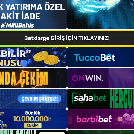
Betxlarge GİRİŞ İÇİN TIKLAYINIZ!