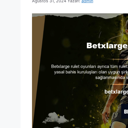
Ağustos 31, 2024
Yazarı:
admin