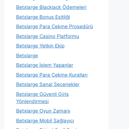
Betxlarge Blackjack Ödemeleri
Betxlarge Bonus Eşitliği
Betxlarge Para Çekme Prosedürü
Betxlarge Casino Platformu
Betxlarge Yetkin Ekip
Betxlarge
Betxlarge İşlem Yapanlar
Betxlarge Para Çekme Kuralları
Betxlarge Sanal Seçenekler
Betxlarge Güvenli Giriş
Yönlendirmesi
Betxlarge Oyun Zamanı
Betxlarge Mobil Sağlayıcı