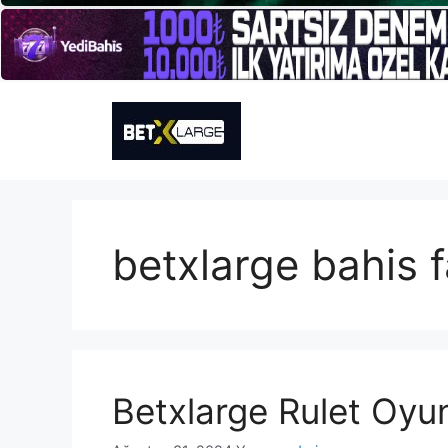
İçeriğe
atla
betxlarge bahis fa
Betxlarge Rulet Oyun