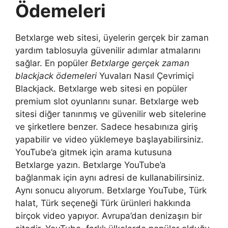
Ödemeleri
Betxlarge web sitesi, üyelerin gerçek bir zaman
yardım tablosuyla güvenilir adımlar atmalarını
sağlar. En popüler
Betxlarge gerçek zaman
blackjack ödemeleri
Yuvaları Nasıl Çevrimiçi
Blackjack. Betxlarge web sitesi en popüler
premium slot oyunlarını sunar. Betxlarge web
sitesi diğer tanınmış ve güvenilir web sitelerine
ve şirketlere benzer. Sadece hesabınıza giriş
yapabilir ve video yüklemeye başlayabilirsiniz.
YouTube’a gitmek için arama kutusuna
Betxlarge yazın. Betxlarge YouTube’a
bağlanmak için aynı adresi de kullanabilirsiniz.
Aynı sonucu alıyorum. Betxlarge YouTube, Türk
halat, Türk seçeneği Türk ürünleri hakkında
birçok video yapıyor. Avrupa’dan denizaşırı bir