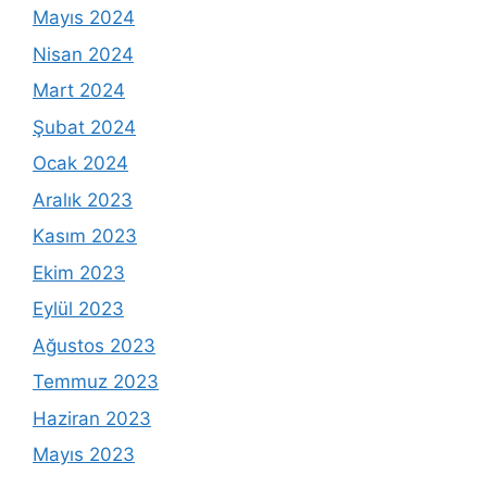
Mayıs 2024
Nisan 2024
Mart 2024
Şubat 2024
Ocak 2024
Aralık 2023
Kasım 2023
Ekim 2023
Eylül 2023
Ağustos 2023
Temmuz 2023
Haziran 2023
Mayıs 2023