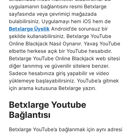
uygulamanın bağlantısını resmi Betxlarge
sayfasında veya çevrimiçi mağazada
bulabilirsiniz. Uygulamayı hem iOS hem de
Betxlarge Üyelik
Android’de sorunsuz bir
şekilde kullanabilirsiniz. Betxlarge YouTube
Online Blackjack Nasıl Oynanır. Yavaş YouTube
elbette herkese açık bir YouTube hesabıdır.
Betxlarge YouTube Online Blackjack web sitesi
diğer tanınmış ve güvenilir sitelere benzer.
Sadece hesabınıza giriş yapabilir ve video
yüklemeye başlayabilirsiniz. YouTube’a gitmek
için arama kutusuna Betxlarge yazın.
Betxlarge Youtube
Bağlantısı
Betxlarge YouTube’a bağlanmak için aynı adresi