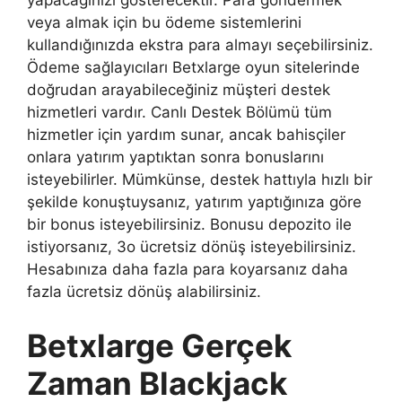
yapacağınızı gösterecektir. Para göndermek
veya almak için bu ödeme sistemlerini
kullandığınızda ekstra para almayı seçebilirsiniz.
Ödeme sağlayıcıları Betxlarge oyun sitelerinde
doğrudan arayabileceğiniz müşteri destek
hizmetleri vardır. Canlı Destek Bölümü tüm
hizmetler için yardım sunar, ancak bahisçiler
onlara yatırım yaptıktan sonra bonuslarını
isteyebilirler. Mümkünse, destek hattıyla hızlı bir
şekilde konuştuysanız, yatırım yaptığınıza göre
bir bonus isteyebilirsiniz. Bonusu depozito ile
istiyorsanız, 3o ücretsiz dönüş isteyebilirsiniz.
Hesabınıza daha fazla para koyarsanız daha
fazla ücretsiz dönüş alabilirsiniz.
Betxlarge Gerçek
Zaman Blackjack