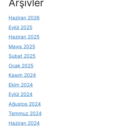
Arşivler
Haziran 2026
Eylül 2025
Haziran 2025
Mayıs 2025
Şubat 2025
Ocak 2025
Kasım 2024
Ekim 2024
Eylül 2024
Ağustos 2024
Temmuz 2024
Haziran 2024