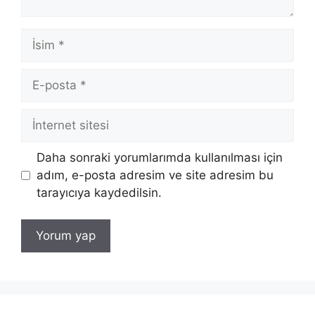
İsim
E-
posta
İnternet
sitesi
Daha sonraki yorumlarımda kullanılması için
adım, e-posta adresim ve site adresim bu
tarayıcıya kaydedilsin.