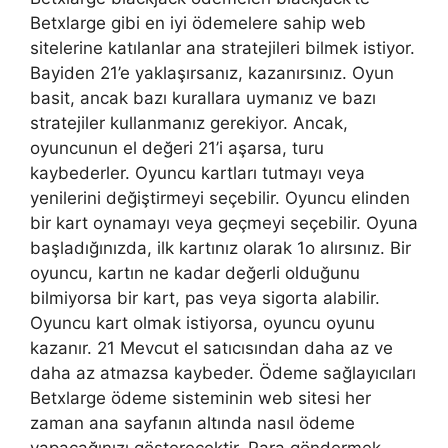
Betxlarge gibi en iyi ödemelere sahip web
sitelerine katılanlar ana stratejileri bilmek istiyor.
Bayiden 21’e yaklaşırsanız, kazanırsınız. Oyun
basit, ancak bazı kurallara uymanız ve bazı
stratejiler kullanmanız gerekiyor. Ancak,
oyuncunun el değeri 21’i aşarsa, turu
kaybederler. Oyuncu kartları tutmayı veya
yenilerini değiştirmeyi seçebilir. Oyuncu elinden
bir kart oynamayı veya geçmeyi seçebilir. Oyuna
başladığınızda, ilk kartınız olarak 1o alırsınız. Bir
oyuncu, kartın ne kadar değerli olduğunu
bilmiyorsa bir kart, pas veya sigorta alabilir.
Oyuncu kart olmak istiyorsa, oyuncu oyunu
kazanır. 21 Mevcut el satıcısından daha az ve
daha az atmazsa kaybeder. Ödeme sağlayıcıları
Betxlarge ödeme sisteminin web sitesi her
zaman ana sayfanın altında nasıl ödeme