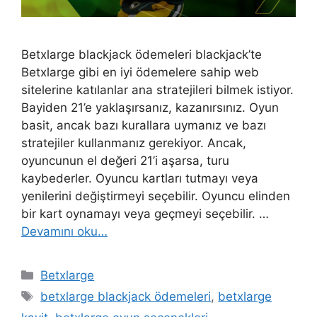
Betxlarge blackjack ödemeleri blackjack’te
Betxlarge gibi en iyi ödemelere sahip web
sitelerine katılanlar ana stratejileri bilmek istiyor.
Bayiden 21’e yaklaşırsanız, kazanırsınız. Oyun
basit, ancak bazı kurallara uymanız ve bazı
stratejiler kullanmanız gerekiyor. Ancak,
oyuncunun el değeri 21’i aşarsa, turu
kaybederler. Oyuncu kartları tutmayı veya
yenilerini değiştirmeyi seçebilir. Oyuncu elinden
bir kart oynamayı veya geçmeyi seçebilir. …
Devamını oku…
Kategoriler
Betxlarge
Etiketler
betxlarge blackjack ödemeleri
,
betxlarge