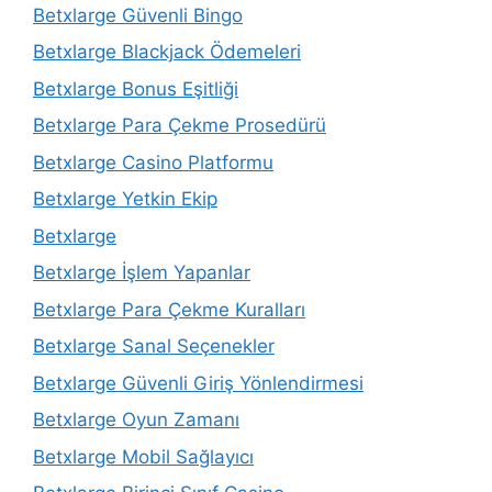
Betxlarge Güvenli Bingo
Betxlarge Blackjack Ödemeleri
Betxlarge Bonus Eşitliği
Betxlarge Para Çekme Prosedürü
Betxlarge Casino Platformu
Betxlarge Yetkin Ekip
Betxlarge
Betxlarge İşlem Yapanlar
Betxlarge Para Çekme Kuralları
Betxlarge Sanal Seçenekler
Betxlarge Güvenli Giriş Yönlendirmesi
Betxlarge Oyun Zamanı
Betxlarge Mobil Sağlayıcı