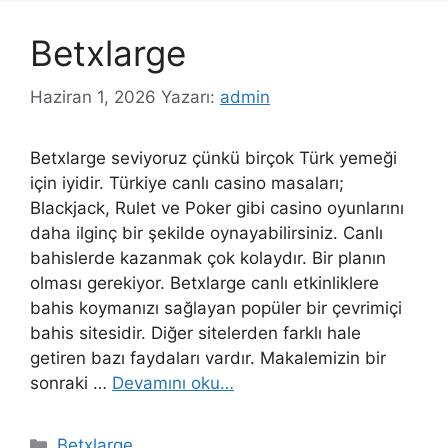
Betxlarge
Haziran 1, 2026
Yazarı:
admin
Betxlarge seviyoruz çünkü birçok Türk yemeği
için iyidir. Türkiye canlı casino masaları;
Blackjack, Rulet ve Poker gibi casino oyunlarını
daha ilginç bir şekilde oynayabilirsiniz. Canlı
bahislerde kazanmak çok kolaydır. Bir planın
olması gerekiyor. Betxlarge canlı etkinliklere
bahis koymanızı sağlayan popüler bir çevrimiçi
bahis sitesidir. Diğer sitelerden farklı hale
getiren bazı faydaları vardır. Makalemizin bir
sonraki …
Devamını oku…
Kategoriler
Betxlarge