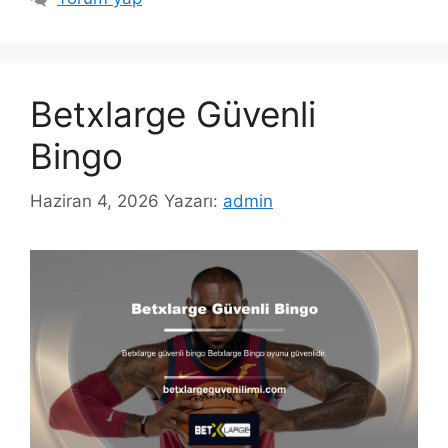
Betxlarge Güvenli
Bingo
Haziran 4, 2026
Yazarı:
admin