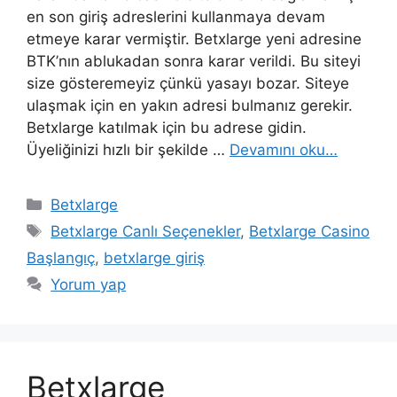
en son giriş adreslerini kullanmaya devam
etmeye karar vermiştir. Betxlarge yeni adresine
BTK’nın ablukadan sonra karar verildi. Bu siteyi
size gösteremeyiz çünkü yasayı bozar. Siteye
ulaşmak için en yakın adresi bulmanız gerekir.
Betxlarge katılmak için bu adrese gidin.
Üyeliğinizi hızlı bir şekilde …
Devamını oku…
Kategoriler
Betxlarge
Etiketler
Betxlarge Canlı Seçenekler
,
Betxlarge Casino
Başlangıç
,
betxlarge giriş
Yorum yap
Betxlarge