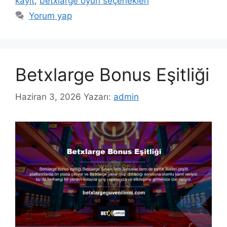
kayit
,
betxlarge oyun seçenekleri
Yorum yap
Betxlarge Bonus Eşitliği
Haziran 3, 2026
Yazarı:
admin