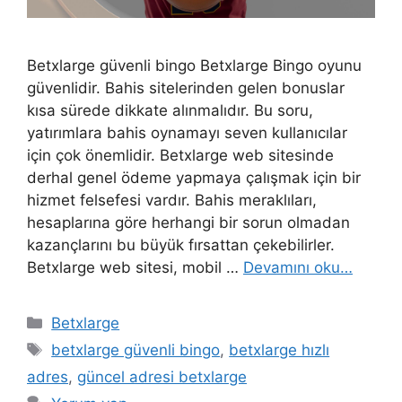
Betxlarge güvenli bingo Betxlarge Bingo oyunu
güvenlidir. Bahis sitelerinden gelen bonuslar
kısa sürede dikkate alınmalıdır. Bu soru,
yatırımlara bahis oynamayı seven kullanıcılar
için çok önemlidir. Betxlarge web sitesinde
derhal genel ödeme yapmaya çalışmak için bir
hizmet felsefesi vardır. Bahis meraklıları,
hesaplarına göre herhangi bir sorun olmadan
kazançlarını bu büyük fırsattan çekebilirler.
Betxlarge web sitesi, mobil …
Devamını oku…
Kategoriler
Betxlarge
Etiketler
betxlarge güvenli bingo
,
betxlarge hızlı
adres
,
güncel adresi betxlarge