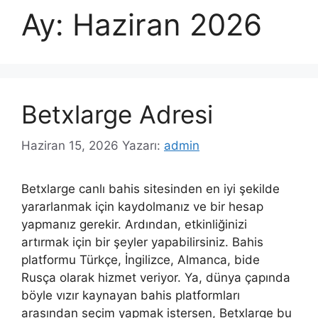
Ay:
Haziran 2026
Betxlarge Adresi
Haziran 15, 2026
Yazarı:
admin
Betxlarge canlı bahis sitesinden en iyi şekilde
yararlanmak için kaydolmanız ve bir hesap
yapmanız gerekir. Ardından, etkinliğinizi
artırmak için bir şeyler yapabilirsiniz. Bahis
platformu Türkçe, İngilizce, Almanca, bide
Rusça olarak hizmet veriyor. Ya, dünya çapında
böyle vızır kaynayan bahis platformları
arasından seçim yapmak istersen, Betxlarge bu