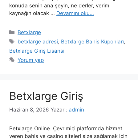
konuda senin ana şeyin, ne derler, verim
kaynağın olacak …
Devamını oku…
Kategoriler
Betxlarge
Etiketler
betxlarge adresi
,
Betxlarge Bahis Kuponları
,
Betxlarge Giriş Lisansı
Yorum yap
Betxlarge Giriş
Haziran 8, 2026
Yazarı:
admin
Betxlarge Online. Çevrimiçi platformda hizmet
veren bahis ve casino siteleri size sağlamak için