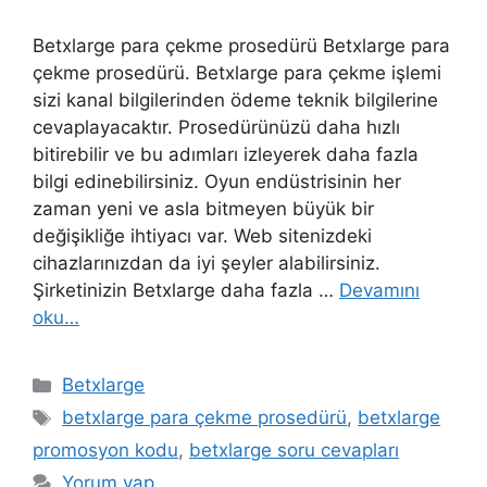
Betxlarge para çekme prosedürü Betxlarge para
çekme prosedürü. Betxlarge para çekme işlemi
sizi kanal bilgilerinden ödeme teknik bilgilerine
cevaplayacaktır. Prosedürünüzü daha hızlı
bitirebilir ve bu adımları izleyerek daha fazla
bilgi edinebilirsiniz. Oyun endüstrisinin her
zaman yeni ve asla bitmeyen büyük bir
değişikliğe ihtiyacı var. Web sitenizdeki
cihazlarınızdan da iyi şeyler alabilirsiniz.
Şirketinizin Betxlarge daha fazla …
Devamını
oku…
Kategoriler
Betxlarge
Etiketler
betxlarge para çekme prosedürü
,
betxlarge
promosyon kodu
,
betxlarge soru cevapları
Yorum yap