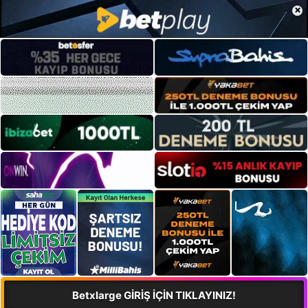
×
Betxlarge GİRİŞ İÇİN TIKLAYINIZ!