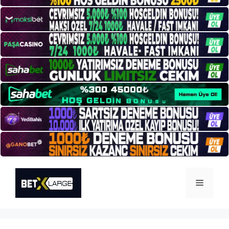
İçeriğe
atla
Menü