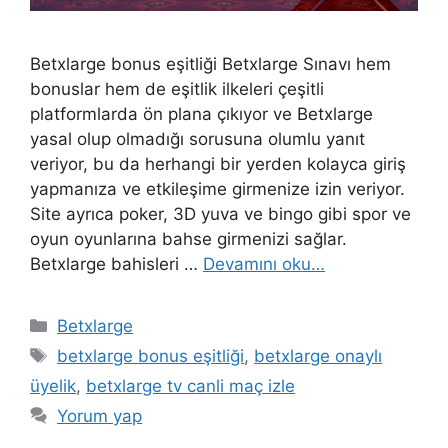
Betxlarge bonus eşitliği Betxlarge Sınavı hem
bonuslar hem de eşitlik ilkeleri çeşitli
platformlarda ön plana çıkıyor ve Betxlarge
yasal olup olmadığı sorusuna olumlu yanıt
veriyor, bu da herhangi bir yerden kolayca giriş
yapmanıza ve etkileşime girmenize izin veriyor.
Site ayrıca poker, 3D yuva ve bingo gibi spor ve
oyun oyunlarına bahse girmenizi sağlar.
Betxlarge bahisleri …
Devamını oku…
Kategoriler
Betxlarge
Etiketler
betxlarge bonus eşitliği
,
betxlarge onaylı
üyelik
,
betxlarge tv canli maç izle
Yorum yap