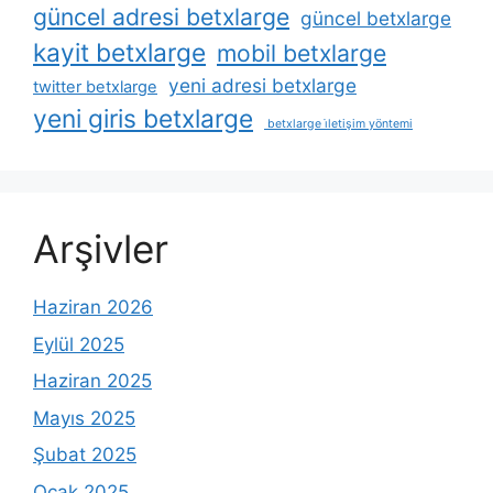
güncel adresi betxlarge
güncel betxlarge
kayit betxlarge
mobil betxlarge
yeni adresi betxlarge
twitter betxlarge
yeni giris betxlarge
betxlarge i̇letişim yöntemi
Arşivler
Haziran 2026
Eylül 2025
Haziran 2025
Mayıs 2025
Şubat 2025
Ocak 2025