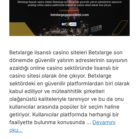
Betxlarge lisanslı casino siteleri Betxlarge son
dönemde güvenilir yatırım adreslerinin sayısının
azaldığı online casino sektöründe lisanslı bir
casino sitesi olarak öne çıkıyor. Betxlarge
sektördeki en güvenilir platformlardan biri olarak
kabul ediliyor ve müteahhitlik şirketleri
olağanüstü kaliteleriyle tanınıyor ve bu da onu
kullanıcılar arasında popüler bir seçim haline
getiriyor. Kullanıcılar platformda herhangi bir
faaliyette bulunma konusunda …
Devamını
oku…