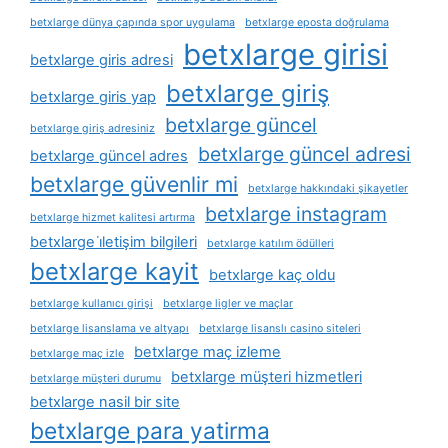
betxlarge dünya çapında spor uygulama
betxlarge eposta doğrulama
betxlarge girisi
betxlarge giris adresi
betxlarge giriş
betxlarge giris yap
betxlarge güncel
betxlarge giriş adresiniz
betxlarge güncel adresi
betxlarge güncel adres
betxlarge güvenlir mi
betxlarge hakkındaki şikayetler
betxlarge instagram
betxlarge hizmet kalitesi artırma
betxlarge i̇letişim bilgileri
betxlarge katılım ödülleri
betxlarge kayit
betxlarge kaç oldu
betxlarge kullanıcı girişi
betxlarge ligler ve maçlar
betxlarge lisanslama ve altyapı
betxlarge lisanslı casino siteleri
betxlarge maç izleme
betxlarge maç izle
betxlarge müşteri hizmetleri
betxlarge müşteri durumu
betxlarge nasil bir site
betxlarge para yatirma