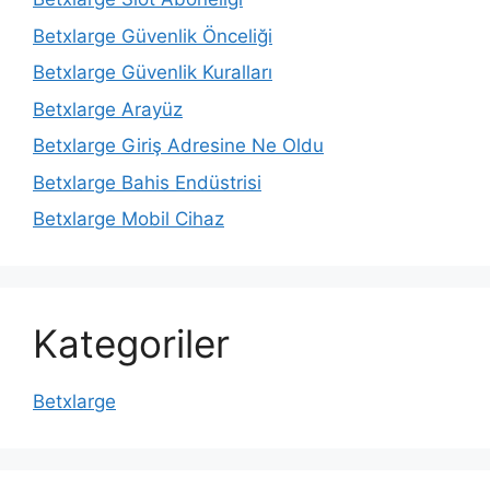
Betxlarge Güvenlik Önceliği
Betxlarge Güvenlik Kuralları
Betxlarge Arayüz
Betxlarge Giriş Adresine Ne Oldu
Betxlarge Bahis Endüstrisi
Betxlarge Mobil Cihaz
Kategoriler
Betxlarge