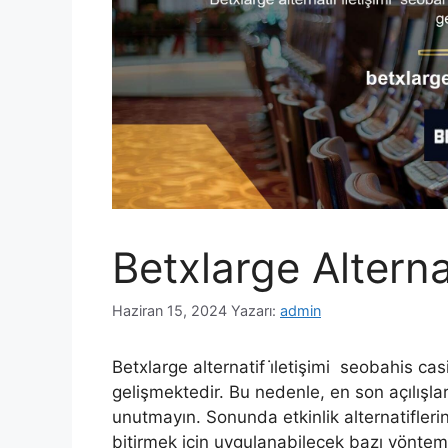
Betxlarge Alternat
Haziran 15, 2024
Yazarı:
admin
Betxlarge alternatif i̇letişimi seobahis cas
gelişmektedir. Bu nedenle, en son açılışla
unutmayın. Sonunda etkinlik alternatifleri
bitirmek için uygulanabilecek bazı yöntem