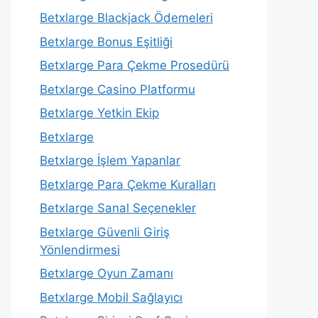
Betxlarge Blackjack Ödemeleri
Betxlarge Bonus Eşitliği
Betxlarge Para Çekme Prosedürü
Betxlarge Casino Platformu
Betxlarge Yetkin Ekip
Betxlarge
Betxlarge İşlem Yapanlar
Betxlarge Para Çekme Kuralları
Betxlarge Sanal Seçenekler
Betxlarge Güvenli Giriş
Yönlendirmesi
Betxlarge Oyun Zamanı
Betxlarge Mobil Sağlayıcı