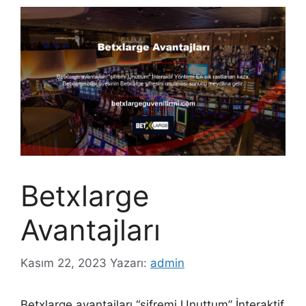
Betxlarge
Avantajları
Kasım 22, 2023
Yazarı:
admin
Betxlarge avantajları “şifremi Unuttum” İnteraktif