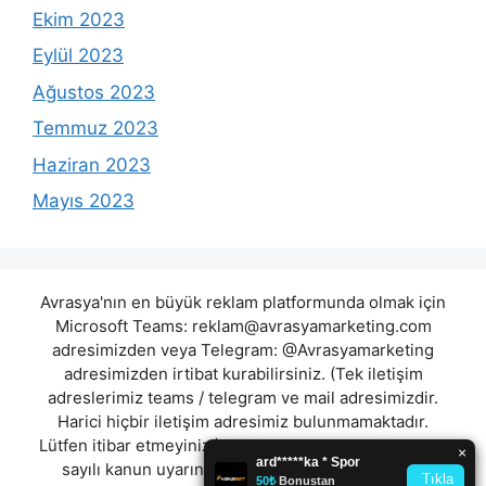
Ekim 2023
Eylül 2023
Ağustos 2023
Temmuz 2023
Haziran 2023
Mayıs 2023
Avrasya'nın en büyük reklam platformunda olmak için
Microsoft Teams:
reklam@avrasyamarketing.com
adresimizden veya Telegram: @Avrasyamarketing
adresimizden irtibat kurabilirsiniz. (Tek iletişim
adreslerimiz teams / telegram ve mail adresimizdir.
Harici hiçbir iletişim adresimiz bulunmamaktadır.
Lütfen itibar etmeyiniz.) Türkiye yasalarına göre 7258
sayılı kanun uyarınca yasa dışı bahis oynamanın