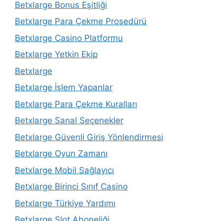
Betxlarge Bonus Eşitliği
Betxlarge Para Çekme Prosedürü
Betxlarge Casino Platformu
Betxlarge Yetkin Ekip
Betxlarge
Betxlarge İşlem Yapanlar
Betxlarge Para Çekme Kuralları
Betxlarge Sanal Seçenekler
Betxlarge Güvenli Giriş Yönlendirmesi
Betxlarge Oyun Zamanı
Betxlarge Mobil Sağlayıcı
Betxlarge Birinci Sınıf Casino
Betxlarge Türkiye Yardımı
Betxlarge Slot Aboneliği