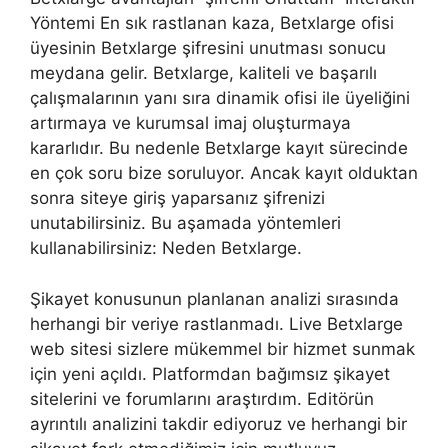
Yöntemi En sık rastlanan kaza, Betxlarge ofisi
üyesinin Betxlarge şifresini unutması sonucu
meydana gelir. Betxlarge, kaliteli ve başarılı
çalışmalarının yanı sıra dinamik ofisi ile üyeliğini
artırmaya ve kurumsal imaj oluşturmaya
kararlıdır. Bu nedenle Betxlarge kayıt sürecinde
en çok soru bize soruluyor. Ancak kayıt olduktan
sonra siteye giriş yaparsanız şifrenizi
unutabilirsiniz. Bu aşamada yöntemleri
kullanabilirsiniz: Neden Betxlarge.
Şikayet konusunun planlanan analizi sırasında
herhangi bir veriye rastlanmadı. Live Betxlarge
web sitesi sizlere mükemmel bir hizmet sunmak
için yeni açıldı. Platformdan bağımsız şikayet
sitelerini ve forumlarını araştırdım. Editörün
ayrıntılı analizini takdir ediyoruz ve herhangi bir