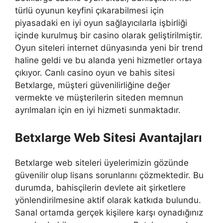
türlü oyunun keyfini çıkarabilmesi için
piyasadaki en iyi oyun sağlayıcılarla işbirliği
içinde kurulmuş bir casino olarak geliştirilmiştir.
Oyun siteleri internet dünyasında yeni bir trend
haline geldi ve bu alanda yeni hizmetler ortaya
çıkıyor. Canlı casino oyun ve bahis sitesi
Betxlarge, müşteri güvenilirliğine değer
vermekte ve müşterilerin siteden memnun
ayrılmaları için en iyi hizmeti sunmaktadır.
Betxlarge Web Sitesi Avantajları
Betxlarge web siteleri üyelerimizin gözünde
güvenilir olup lisans sorunlarını çözmektedir. Bu
durumda, bahisçilerin devlete ait şirketlere
yönlendirilmesine aktif olarak katkıda bulundu.
Sanal ortamda gerçek kişilere karşı oynadığınız