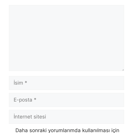
Yorum
İsim
E-
posta
İnternet
sitesi
Daha sonraki yorumlarımda kullanılması için