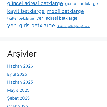
güncel adresi betxlarge
güncel betxlarge
kayit betxlarge
mobil betxlarge
yeni adresi betxlarge
twitter betxlarge
yeni giris betxlarge
betxlarge i̇letişim yöntemi
Arşivler
Haziran 2026
Eylül 2025
Haziran 2025
Mayıs 2025
Şubat 2025
Ocak 2025