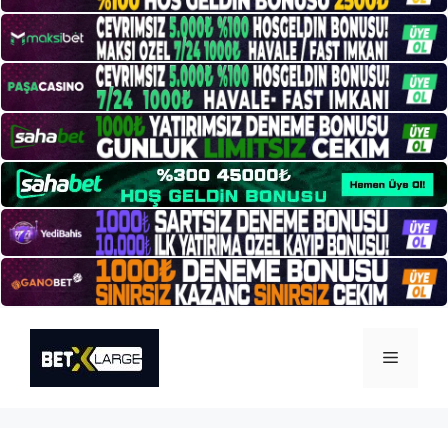
İçeriğe
atla
Menü