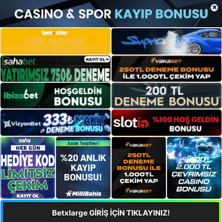
×
Betxlarge GİRİŞ İÇİN TIKLAYINIZ!