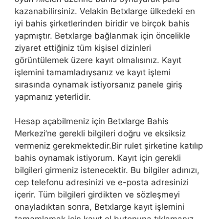
kazanabilirsiniz. Velakin Betxlarge ülkedeki en
iyi bahis şirketlerinden biridir ve birçok bahis
yapmıştır. Betxlarge bağlanmak için öncelikle
ziyaret ettiğiniz tüm kişisel dizinleri
görüntülemek üzere kayıt olmalısınız. Kayıt
işlemini tamamladıysanız ve kayıt işlemi
sırasında oynamak istiyorsanız panele giriş
yapmanız yeterlidir.
Hesap açabilmeniz için Betxlarge Bahis
Merkezi’ne gerekli bilgileri doğru ve eksiksiz
vermeniz gerekmektedir.Bir rulet şirketine katılıp
bahis oynamak istiyorum. Kayıt için gerekli
bilgileri girmeniz istenecektir. Bu bilgiler adınızı,
cep telefonu adresinizi ve e-posta adresinizi
içerir. Tüm bilgileri girdikten ve sözleşmeyi
onayladıktan sonra, Betxlarge kayıt işlemini