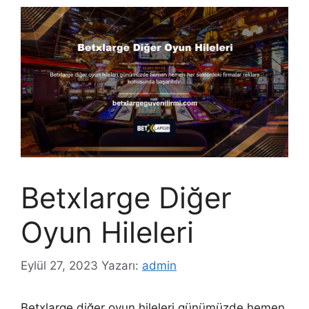
Betxlarge Diğer
Oyun Hileleri
Eylül 27, 2023
Yazarı:
admin
Betxlarge diğer oyun hileleri günümüzde hemen