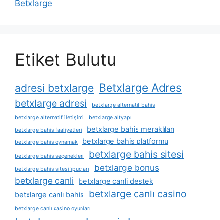
Betxlarge
Etiket Bulutu
Betxlarge Adres
adresi betxlarge
betxlarge adresi
betxlarge alternatif bahis
betxlarge alternatif i̇letişimi
betxlarge altyapı
betxlarge bahis meraklıları
betxlarge bahis faaliyetleri
betxlarge bahis platformu
betxlarge bahis oynamak
betxlarge bahis sitesi
betxlarge bahis seçenekleri
betxlarge bonus
betxlarge bahis sitesi i̇puçları
betxlarge canli
betxlarge canli destek
betxlarge canlı casino
betxlarge canlı bahis
betxlarge canlı casino oyunları