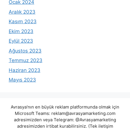
Ocak 2024
Aralık 2023
Kasım 2023
Ekim 2023
Eylül 2023
Ağustos 2023
Temmuz 2023
Haziran 2023
Mayıs 2023
Avrasya'nın en büyük reklam platformunda olmak için
Microsoft Teams:
reklam@avrasyamarketing.com
adresimizden veya Telegram: @Avrasyamarketing
adresimizden irtibat kurabilirsiniz. (Tek iletişim