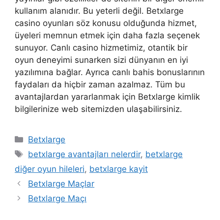
kullanım alanıdır. Bu yeterli değil. Betxlarge
casino oyunları söz konusu olduğunda hizmet,
üyeleri memnun etmek için daha fazla seçenek
sunuyor. Canlı casino hizmetimiz, otantik bir
oyun deneyimi sunarken sizi dünyanın en iyi
yazılımına bağlar. Ayrıca canlı bahis bonuslarının
faydaları da hiçbir zaman azalmaz. Tüm bu
avantajlardan yararlanmak için Betxlarge kimlik
bilgilerinize web sitemizden ulaşabilirsiniz.
Kategoriler
Betxlarge
Etiketler
betxlarge avantajları nelerdir
,
betxlarge
diğer oyun hileleri
,
betxlarge kayit
Betxlarge Maçlar
Betxlarge Maçı