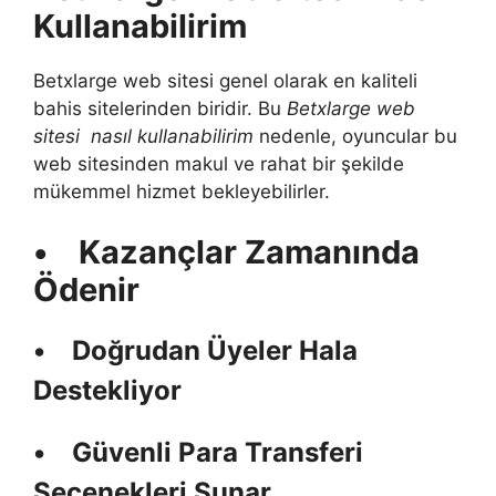
Kullanabilirim
Betxlarge web sitesi genel olarak en kaliteli
bahis sitelerinden biridir. Bu
Betxlarge web
sitesi nasıl kullanabilirim
nedenle, oyuncular bu
web sitesinden makul ve rahat bir şekilde
mükemmel hizmet bekleyebilirler.
• Kazançlar Zamanında
Ödenir
• Doğrudan Üyeler Hala
Destekliyor
• Güvenli Para Transferi
Seçenekleri Sunar