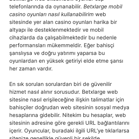
telefonlarında da oynanabilir.
Betxlarge mobil
casino oyunları nasıl kullanabilirim
web
sitesinde yer alan casino oyunları harika bir
altyapı ile desteklenmektedir ve mobil
cihazlarda da çalışabilmektedir bu nedenle
performansları mükemmeldir. Eğer bahisçi
şanslıysa ve doğru yatırımı yaparsa bu
oyunlardan en yüksek getiriyi elde etme şansı
her zaman vardır.
En sık sorulan sorulardan biri de güvenilir
hizmet nasıl alınır sorusudur. Betxlarge web
sitesine nasıl erişileceğine ilişkin talimatlar için
bahisçiler doğrudan web sitesinin sosyal medya
hesaplarına gidebilir. Nitekim bu hesaplar, web
sitesinin adresine göre gerekli URL bağlantılarını
içerir. Oyuncular, buradaki ilgili URL’ye tıklarlarsa
sitenize genellikle güvenli bir şekilde