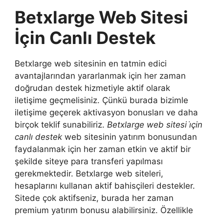
Betxlarge Web Sitesi
İçin Canlı Destek
Betxlarge web sitesinin en tatmin edici
avantajlarından yararlanmak için her zaman
doğrudan destek hizmetiyle aktif olarak
iletişime geçmelisiniz. Çünkü burada bizimle
iletişime geçerek aktivasyon bonusları ve daha
birçok teklif sunabiliriz.
Betxlarge web sitesi i̇çin
canlı destek
web sitesinin yatırım bonusundan
faydalanmak için her zaman etkin ve aktif bir
şekilde siteye para transferi yapılması
gerekmektedir. Betxlarge web siteleri,
hesaplarını kullanan aktif bahisçileri destekler.
Sitede çok aktifseniz, burada her zaman
premium yatırım bonusu alabilirsiniz. Özellikle