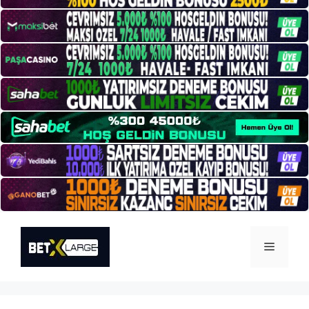
İçeriğe
atla
Menü