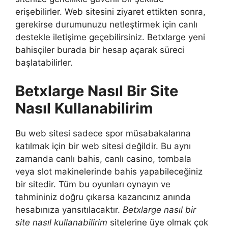
erişebilirler. Web sitesini ziyaret ettikten sonra,
gerekirse durumunuzu netleştirmek için canlı
destekle iletişime geçebilirsiniz. Betxlarge yeni
bahisçiler burada bir hesap açarak süreci
başlatabilirler.
Betxlarge Nasıl Bir Site
Nasıl Kullanabilirim
Bu web sitesi sadece spor müsabakalarına
katılmak için bir web sitesi değildir. Bu aynı
zamanda canlı bahis, canlı casino, tombala
veya slot makinelerinde bahis yapabileceğiniz
bir sitedir. Tüm bu oyunları oynayın ve
tahmininiz doğru çıkarsa kazancınız anında
hesabınıza yansıtılacaktır.
Betxlarge nasıl bir
site nasıl kullanabilirim
sitelerine üye olmak çok