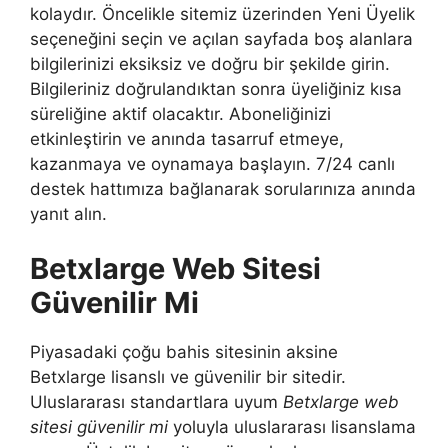
kolaydır. Öncelikle sitemiz üzerinden Yeni Üyelik
seçeneğini seçin ve açılan sayfada boş alanlara
bilgilerinizi eksiksiz ve doğru bir şekilde girin.
Bilgileriniz doğrulandıktan sonra üyeliğiniz kısa
süreliğine aktif olacaktır. Aboneliğinizi
etkinleştirin ve anında tasarruf etmeye,
kazanmaya ve oynamaya başlayın. 7/24 canlı
destek hattımıza bağlanarak sorularınıza anında
yanıt alın.
Betxlarge Web Sitesi
Güvenilir Mi
Piyasadaki çoğu bahis sitesinin aksine
Betxlarge lisanslı ve güvenilir bir sitedir.
Uluslararası standartlara uyum
Betxlarge web
sitesi güvenilir mi
yoluyla uluslararası lisanslama