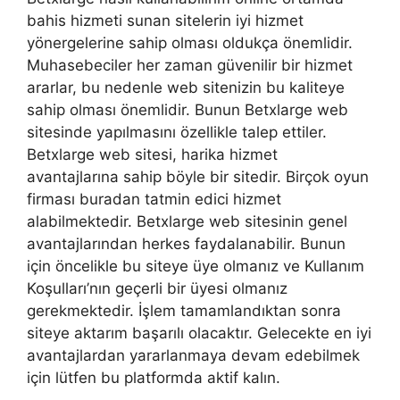
bahis hizmeti sunan sitelerin iyi hizmet
yönergelerine sahip olması oldukça önemlidir.
Muhasebeciler her zaman güvenilir bir hizmet
ararlar, bu nedenle web sitenizin bu kaliteye
sahip olması önemlidir. Bunun Betxlarge web
sitesinde yapılmasını özellikle talep ettiler.
Betxlarge web sitesi, harika hizmet
avantajlarına sahip böyle bir sitedir. Birçok oyun
firması buradan tatmin edici hizmet
alabilmektedir. Betxlarge web sitesinin genel
avantajlarından herkes faydalanabilir. Bunun
için öncelikle bu siteye üye olmanız ve Kullanım
Koşulları’nın geçerli bir üyesi olmanız
gerekmektedir. İşlem tamamlandıktan sonra
siteye aktarım başarılı olacaktır. Gelecekte en iyi
avantajlardan yararlanmaya devam edebilmek
için lütfen bu platformda aktif kalın.