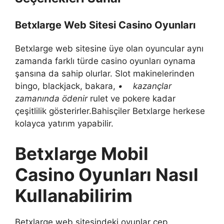
Betxlarge Web Sitesi Casino Oyunları
Betxlarge web sitesine üye olan oyuncular aynı
zamanda farklı türde casino oyunları oynama
şansına da sahip olurlar. Slot makinelerinden
bingo, blackjack, bakara,
• kazançlar
zamanında ödenir
rulet ve pokere kadar
çeşitlilik gösterirler.Bahisçiler Betxlarge herkese
kolayca yatırım yapabilir.
Betxlarge Mobil
Casino Oyunları Nasıl
Kullanabilirim
Betxlarge web sitesindeki oyunlar cep