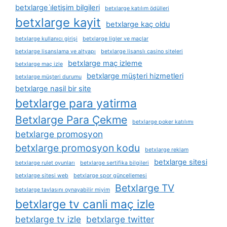
betxlarge i̇letişim bilgileri
betxlarge katılım ödülleri
betxlarge kayit
betxlarge kaç oldu
betxlarge kullanıcı girişi
betxlarge ligler ve maçlar
betxlarge lisanslama ve altyapı
betxlarge lisanslı casino siteleri
betxlarge maç izleme
betxlarge maç izle
betxlarge müşteri hizmetleri
betxlarge müşteri durumu
betxlarge nasil bir site
betxlarge para yatirma
Betxlarge Para Çekme
betxlarge poker katılımı
betxlarge promosyon
betxlarge promosyon kodu
betxlarge reklam
betxlarge sitesi
betxlarge rulet oyunları
betxlarge sertifika bilgileri
betxlarge sitesi web
betxlarge spor güncellemesi
Betxlarge TV
betxlarge tavlasını oynayabilir miyim
betxlarge tv canli maç izle
betxlarge tv izle
betxlarge twitter