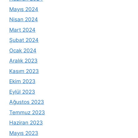
Mayıs 2024
Nisan 2024
Mart 2024
Şubat 2024
Ocak 2024
Aralık 2023
Kasım 2023
Ekim 2023
Eylül 2023
Ağustos 2023
Temmuz 2023
Haziran 2023
Mayıs 2023