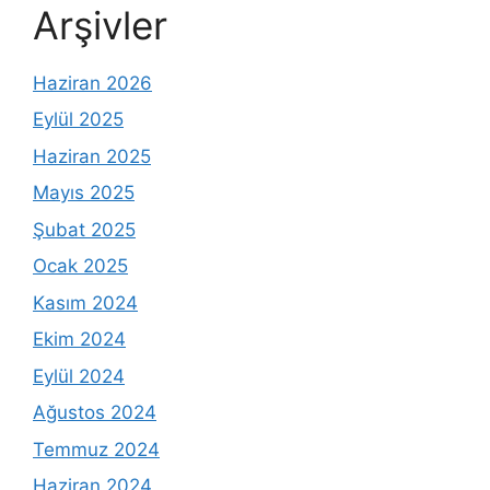
Arşivler
Haziran 2026
Eylül 2025
Haziran 2025
Mayıs 2025
Şubat 2025
Ocak 2025
Kasım 2024
Ekim 2024
Eylül 2024
Ağustos 2024
Temmuz 2024
Haziran 2024