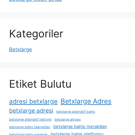
Kategoriler
Betxlarge
Etiket Bulutu
Betxlarge Adres
adresi betxlarge
betxlarge adresi
betxlarge alternatif bahis
betxlarge alternatif i̇letişimi
betxlarge altyapı
betxlarge bahis meraklıları
betxlarge bahis faaliyetleri
betxlarge bahis platformu
betxlarge bahis oynamak