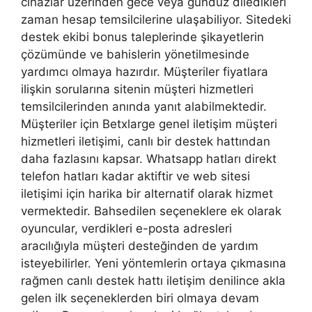
cihazlar üzerinden gece veya gündüz diledikleri
zaman hesap temsilcilerine ulaşabiliyor. Sitedeki
destek ekibi bonus taleplerinde şikayetlerin
çözümünde ve bahislerin yönetilmesinde
yardımcı olmaya hazırdır. Müşteriler fiyatlara
ilişkin sorularına sitenin müşteri hizmetleri
temsilcilerinden anında yanıt alabilmektedir.
Müşteriler için Betxlarge genel iletişim müşteri
hizmetleri iletişimi, canlı bir destek hattından
daha fazlasını kapsar. Whatsapp hatları direkt
telefon hatları kadar aktiftir ve web sitesi
iletişimi için harika bir alternatif olarak hizmet
vermektedir. Bahsedilen seçeneklere ek olarak
oyuncular, verdikleri e-posta adresleri
aracılığıyla müşteri desteğinden de yardım
isteyebilirler. Yeni yöntemlerin ortaya çıkmasına
rağmen canlı destek hattı iletişim denilince akla
gelen ilk seçeneklerden biri olmaya devam