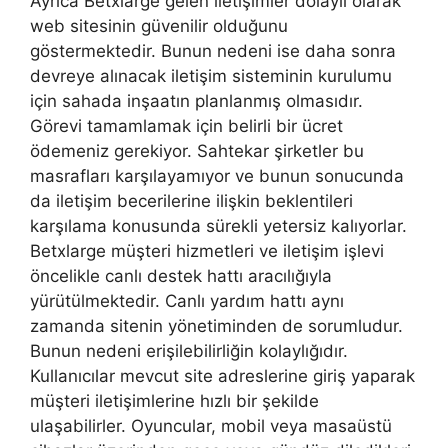
Ayrıca Betxlarge gelen iletişimler dolaylı olarak
web sitesinin güvenilir olduğunu
göstermektedir. Bunun nedeni ise daha sonra
devreye alınacak iletişim sisteminin kurulumu
için sahada inşaatın planlanmış olmasıdır.
Görevi tamamlamak için belirli bir ücret
ödemeniz gerekiyor. Sahtekar şirketler bu
masrafları karşılayamıyor ve bunun sonucunda
da iletişim becerilerine ilişkin beklentileri
karşılama konusunda sürekli yetersiz kalıyorlar.
Betxlarge müşteri hizmetleri ve iletişim işlevi
öncelikle canlı destek hattı aracılığıyla
yürütülmektedir. Canlı yardım hattı aynı
zamanda sitenin yönetiminden de sorumludur.
Bunun nedeni erişilebilirliğin kolaylığıdır.
Kullanıcılar mevcut site adreslerine giriş yaparak
müşteri iletişimlerine hızlı bir şekilde
ulaşabilirler. Oyuncular, mobil veya masaüstü