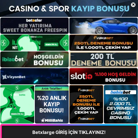
×
Betxlarge GİRİŞ İÇİN TIKLAYINIZ!