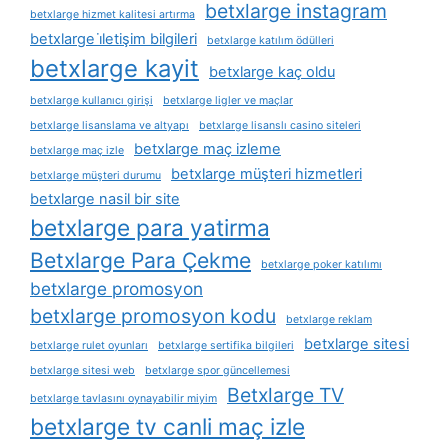
betxlarge instagram
betxlarge hizmet kalitesi artırma
betxlarge i̇letişim bilgileri
betxlarge katılım ödülleri
betxlarge kayit
betxlarge kaç oldu
betxlarge kullanıcı girişi
betxlarge ligler ve maçlar
betxlarge lisanslama ve altyapı
betxlarge lisanslı casino siteleri
betxlarge maç izleme
betxlarge maç izle
betxlarge müşteri hizmetleri
betxlarge müşteri durumu
betxlarge nasil bir site
betxlarge para yatirma
Betxlarge Para Çekme
betxlarge poker katılımı
betxlarge promosyon
betxlarge promosyon kodu
betxlarge reklam
betxlarge sitesi
betxlarge rulet oyunları
betxlarge sertifika bilgileri
betxlarge sitesi web
betxlarge spor güncellemesi
Betxlarge TV
betxlarge tavlasını oynayabilir miyim
betxlarge tv canli maç izle