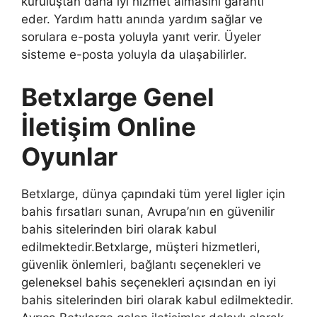
kuruluştan daha iyi hizmet almasını garanti
eder. Yardım hattı anında yardım sağlar ve
sorulara e-posta yoluyla yanıt verir. Üyeler
sisteme e-posta yoluyla da ulaşabilirler.
Betxlarge Genel
İletişim Online
Oyunlar
Betxlarge, dünya çapındaki tüm yerel ligler için
bahis fırsatları sunan, Avrupa’nın en güvenilir
bahis sitelerinden biri olarak kabul
edilmektedir.Betxlarge, müşteri hizmetleri,
güvenlik önlemleri, bağlantı seçenekleri ve
geleneksel bahis seçenekleri açısından en iyi
bahis sitelerinden biri olarak kabul edilmektedir.