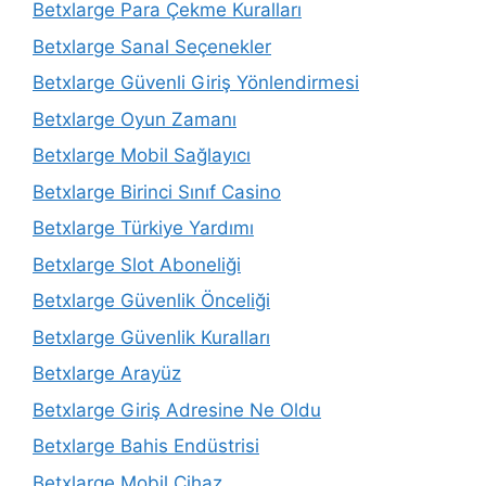
Betxlarge Para Çekme Kuralları
Betxlarge Sanal Seçenekler
Betxlarge Güvenli Giriş Yönlendirmesi
Betxlarge Oyun Zamanı
Betxlarge Mobil Sağlayıcı
Betxlarge Birinci Sınıf Casino
Betxlarge Türkiye Yardımı
Betxlarge Slot Aboneliği
Betxlarge Güvenlik Önceliği
Betxlarge Güvenlik Kuralları
Betxlarge Arayüz
Betxlarge Giriş Adresine Ne Oldu
Betxlarge Bahis Endüstrisi
Betxlarge Mobil Cihaz