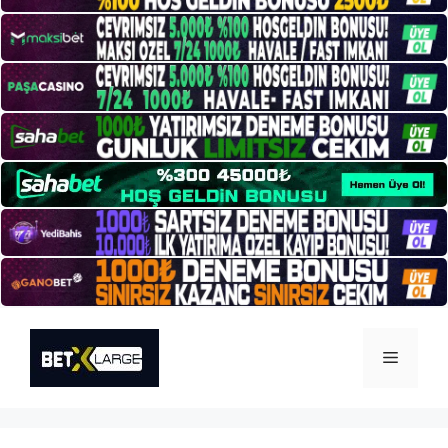
İçeriğe
atla
Menü