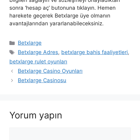
bilgileri sağlayın ve sözleşmeyi onayladıktan
sonra ‘hesap aç’ butonuna tıklayın. Hemen
harekete geçerek Betxlarge üye olmanın
avantajlarından yararlanabileceksiniz.
Kategoriler
Betxlarge
Etiketler
Betxlarge Adres
,
betxlarge bahis faaliyetleri
,
betxlarge rulet oyunları
Betxlarge Casino Oyunları
Betxlarge Casinosu
Yorum yapın
Yorum