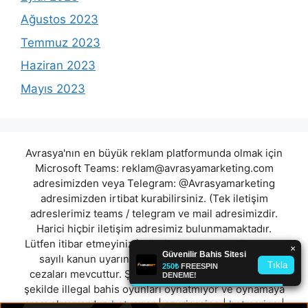
Ağustos 2023
Temmuz 2023
Haziran 2023
Mayıs 2023
Avrasya'nın en büyük reklam platformunda olmak için
Microsoft Teams:
reklam@avrasyamarketing.com
adresimizden veya Telegram: @Avrasyamarketing
adresimizden irtibat kurabilirsiniz. (Tek iletişim
adreslerimiz teams / telegram ve mail adresimizdir.
Harici hiçbir iletişim adresimiz bulunmamaktadır.
Lütfen itibar etmeyiniz.) Türkiye yasalarına göre 7258
sayılı kanun uyarınca yasa dışı bahis oynamanın
cezaları mevcuttur. Şu an bulunduğunuz site hiç bir
şekilde illegal bahis oyunları oynatmıyor ve oynamaya
aracı olmuyordur.
betyoner
|
azuricasino
|
betmarino
|