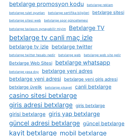
betxlarge promosyon kodu
betxlarge reklam
betxlarge sitesi
betxlarge rulet oyunları
betxlarge sertifika bilgileri
betxlarge sitesi web
betxlarge spor güncellemesi
Betxlarge TV
betxlarge tavlasını oynayabilir miyim
betxlarge tv canli maç izle
betxlarge tv izle
betxlarge twitter
betxlarge twitter hesabı nedir
betxlarge web
betxlarge web site gelir
betxlarge whatsapp
Betxlarge Web Sitesi
betxlarge yeni adres
betxlarge yasa dışı
betxlarge yeni adresi
betxlarge yeni giriş adresi
canli betxlarge
betxlarge üyelik
betxlarge şikayet
casino sitesi betxlarge
giris adresi betxlarge
giris betxlarge
giris yap betxlarge
girisi betxlarge
güncel adresi betxlarge
güncel betxlarge
kayit betxlarge
mobil betxlarge