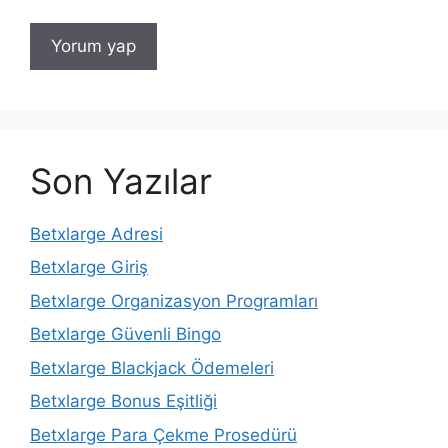
Son Yazılar
Betxlarge Adresi
Betxlarge Giriş
Betxlarge Organizasyon Programları
Betxlarge Güvenli Bingo
Betxlarge Blackjack Ödemeleri
Betxlarge Bonus Eşitliği
Betxlarge Para Çekme Prosedürü