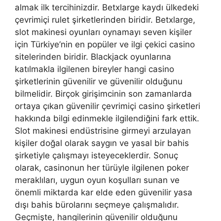
almak ilk tercihinizdir. Betxlarge kaydı ülkedeki
çevrimiçi rulet şirketlerinden biridir. Betxlarge,
slot makinesi oyunları oynamayı seven kişiler
için Türkiye’nin en popüler ve ilgi çekici casino
sitelerinden biridir. Blackjack oyunlarına
katılmakla ilgilenen bireyler hangi casino
şirketlerinin güvenilir ve güvenilir olduğunu
bilmelidir. Birçok girişimcinin son zamanlarda
ortaya çıkan güvenilir çevrimiçi casino şirketleri
hakkında bilgi edinmekle ilgilendiğini fark ettik.
Slot makinesi endüstrisine girmeyi arzulayan
kişiler doğal olarak saygın ve yasal bir bahis
şirketiyle çalışmayı isteyeceklerdir. Sonuç
olarak, casinonun her türüyle ilgilenen poker
meraklıları, uygun oyun koşulları sunan ve
önemli miktarda kar elde eden güvenilir yasa
dışı bahis bürolarını seçmeye çalışmalıdır.
Geçmişte, hangilerinin güvenilir olduğunu