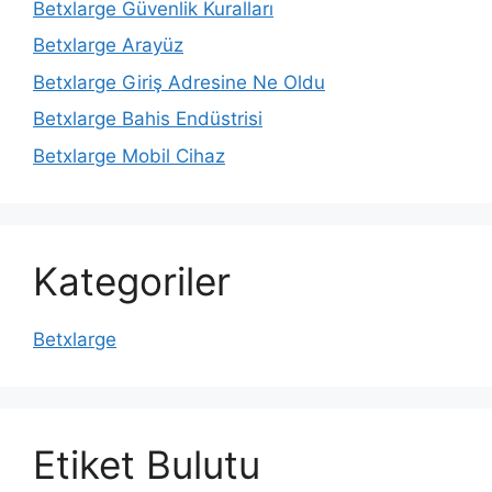
Betxlarge Güvenlik Kuralları
Betxlarge Arayüz
Betxlarge Giriş Adresine Ne Oldu
Betxlarge Bahis Endüstrisi
Betxlarge Mobil Cihaz
Kategoriler
Betxlarge
Etiket Bulutu