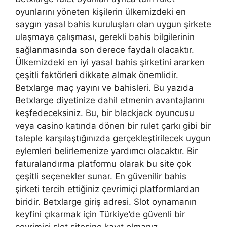
oyunlarını yöneten kişilerin ülkemizdeki en
saygın yasal bahis kuruluşları olan uygun şirkete
ulaşmaya çalışması, gerekli bahis bilgilerinin
sağlanmasında son derece faydalı olacaktır.
Ülkemizdeki en iyi yasal bahis şirketini ararken
çeşitli faktörleri dikkate almak önemlidir.
Betxlarge maç yayını ve bahisleri. Bu yazıda
Betxlarge diyetinize dahil etmenin avantajlarını
keşfedeceksiniz. Bu, bir blackjack oyuncusu
veya casino katında dönen bir rulet çarkı gibi bir
taleple karşılaştığınızda gerçekleştirilecek uygun
eylemleri belirlemenize yardımcı olacaktır. Bir
faturalandırma platformu olarak bu site çok
çeşitli seçenekler sunar. En güvenilir bahis
şirketi tercih ettiğiniz çevrimiçi platformlardan
biridir. Betxlarge giriş adresi. Slot oynamanın
keyfini çıkarmak için Türkiye’de güvenli bir