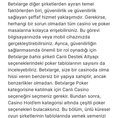
Betxlarge diğer şirketlerden ayıran temel
faktörlerden biri, güvenilirlik ve güvenilirlik
sağlayan şeffaf hizmet yaklaşımıdır. Gerekirse,
herhangi bir sorun olmadan tüm casino ve poker
masalarına kolayca erişebilirsiniz. Bu görevi
bilgisayarınızda veya mobil cihazınızda
gerçekleştirebilirsiniz. Ayrıca, güvenilirliğin
sağlanmasında önemli bir rol oynadığı için
Betxlarge bahis şirketi
Canlı Destek Altyapı
seçeneklerindeki poker tablolarının sayısını da
inceleyebiliriz. Betxlarge, size bir casinoda olma
hissi veren benzersiz bir yapıya sahiptir, ancak
benzerlikler olmadan. Betxlarge Poker
kategorisine katılmak için Canlı Casino
seçeneğini seçmeniz gerekir. Bundan sonra,
Casino Hold’em kategorisi altında çeşitli poker
seçenekleri bulacaksınız. Bu bölüm, ünlü küresel
oyun şirketlerinin tablolarında yemek yemenizi