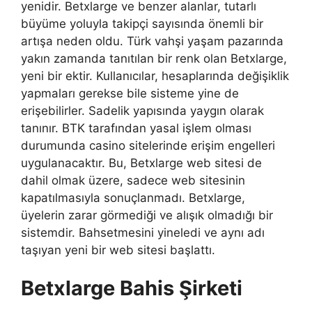
yenidir. Betxlarge ve benzer alanlar, tutarlı
büyüme yoluyla takipçi sayısında önemli bir
artışa neden oldu. Türk vahşi yaşam pazarında
yakın zamanda tanıtılan bir renk olan Betxlarge,
yeni bir ektir. Kullanıcılar, hesaplarında değişiklik
yapmaları gerekse bile sisteme yine de
erişebilirler. Sadelik yapısında yaygın olarak
tanınır. BTK tarafından yasal işlem olması
durumunda casino sitelerinde erişim engelleri
uygulanacaktır. Bu, Betxlarge web sitesi de
dahil olmak üzere, sadece web sitesinin
kapatılmasıyla sonuçlanmadı. Betxlarge,
üyelerin zarar görmediği ve alışık olmadığı bir
sistemdir. Bahsetmesini yineledi ve aynı adı
taşıyan yeni bir web sitesi başlattı.
Betxlarge Bahis Şirketi