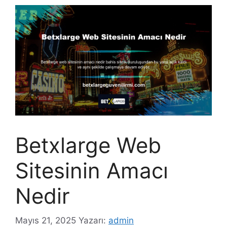
Betxlarge Web
Sitesinin Amacı
Nedir
Mayıs 21, 2025
Yazarı:
admin