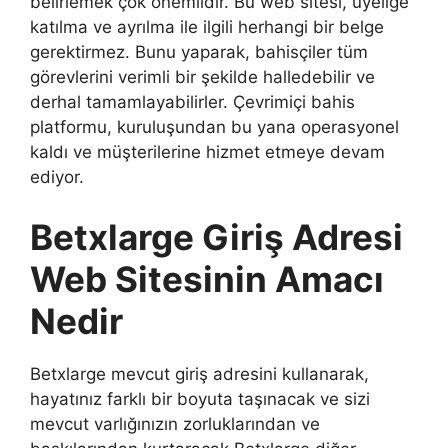
belirlemek çok önemlidir. Bu web sitesi, üyeliğe
katılma ve ayrılma ile ilgili herhangi bir belge
gerektirmez. Bunu yaparak, bahisçiler tüm
görevlerini verimli bir şekilde halledebilir ve
derhal tamamlayabilirler. Çevrimiçi bahis
platformu, kuruluşundan bu yana operasyonel
kaldı ve müşterilerine hizmet etmeye devam
ediyor.
Betxlarge Giriş Adresi
Web Sitesinin Amacı
Nedir
Betxlarge mevcut giriş adresini kullanarak,
hayatınız farklı bir boyuta taşınacak ve sizi
mevcut varlığınızın zorluklarından ve