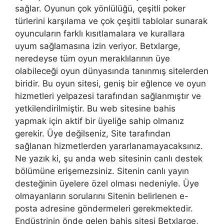
sağlar. Oyunun çok yönlülüğü, çeşitli poker
türlerini karşılama ve çok çeşitli tablolar sunarak
oyuncuların farklı kısıtlamalara ve kurallara
uyum sağlamasına izin veriyor. Betxlarge,
neredeyse tüm oyun meraklılarının üye
olabileceği oyun dünyasında tanınmış sitelerden
biridir. Bu oyun sitesi, geniş bir eğlence ve oyun
hizmetleri yelpazesi tarafından sağlanmıştır ve
yetkilendirilmiştir. Bu web sitesine bahis
yapmak için aktif bir üyeliğe sahip olmanız
gerekir. Üye değilseniz, Site tarafından
sağlanan hizmetlerden yararlanamayacaksınız.
Ne yazık ki, şu anda web sitesinin canlı destek
bölümüne erişemezsiniz. Sitenin canlı yayın
desteğinin üyelere özel olması nedeniyle. Üye
olmayanların sorularını Sitenin belirlenen e-
posta adresine göndermeleri gerekmektedir.
Endüstrinin önde gelen bahis sitesi Betxlarge,