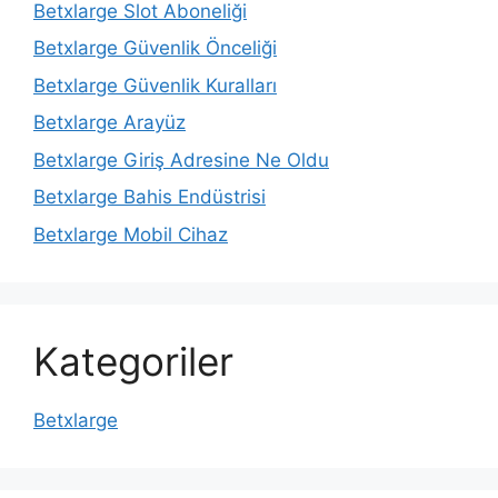
Betxlarge Slot Aboneliği
Betxlarge Güvenlik Önceliği
Betxlarge Güvenlik Kuralları
Betxlarge Arayüz
Betxlarge Giriş Adresine Ne Oldu
Betxlarge Bahis Endüstrisi
Betxlarge Mobil Cihaz
Kategoriler
Betxlarge