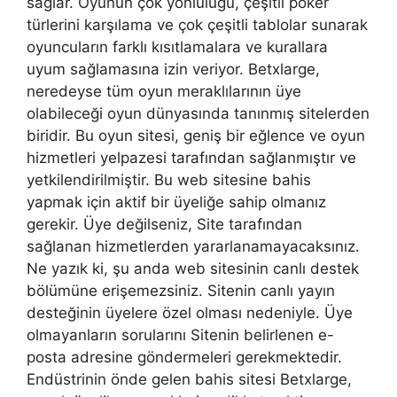
sağlar. Oyunun çok yönlülüğü, çeşitli poker
türlerini karşılama ve çok çeşitli tablolar sunarak
oyuncuların farklı kısıtlamalara ve kurallara
uyum sağlamasına izin veriyor. Betxlarge,
neredeyse tüm oyun meraklılarının üye
olabileceği oyun dünyasında tanınmış sitelerden
biridir. Bu oyun sitesi, geniş bir eğlence ve oyun
hizmetleri yelpazesi tarafından sağlanmıştır ve
yetkilendirilmiştir. Bu web sitesine bahis
yapmak için aktif bir üyeliğe sahip olmanız
gerekir. Üye değilseniz, Site tarafından
sağlanan hizmetlerden yararlanamayacaksınız.
Ne yazık ki, şu anda web sitesinin canlı destek
bölümüne erişemezsiniz. Sitenin canlı yayın
desteğinin üyelere özel olması nedeniyle. Üye
olmayanların sorularını Sitenin belirlenen e-
posta adresine göndermeleri gerekmektedir.
Endüstrinin önde gelen bahis sitesi Betxlarge,