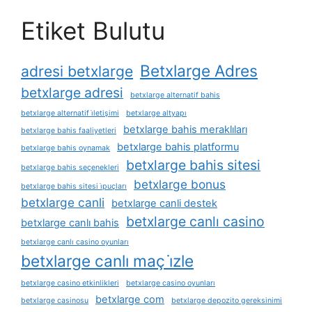
Etiket Bulutu
Betxlarge Adres
adresi betxlarge
betxlarge adresi
betxlarge alternatif bahis
betxlarge alternatif i̇letişimi
betxlarge altyapı
betxlarge bahis meraklıları
betxlarge bahis faaliyetleri
betxlarge bahis platformu
betxlarge bahis oynamak
betxlarge bahis sitesi
betxlarge bahis seçenekleri
betxlarge bonus
betxlarge bahis sitesi i̇puçları
betxlarge canli
betxlarge canli destek
betxlarge canlı casino
betxlarge canlı bahis
betxlarge canlı casino oyunları
betxlarge canlı maç i̇zle
betxlarge casino etkinlikleri
betxlarge casino oyunları
betxlarge com
betxlarge casinosu
betxlarge depozito gereksinimi