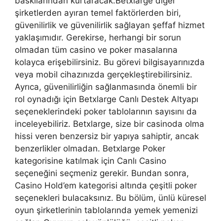
baskılarından kurtaracak.Betxlarge diğer
şirketlerden ayıran temel faktörlerden biri,
güvenilirlik ve güvenilirlik sağlayan şeffaf hizmet
yaklaşımıdır. Gerekirse, herhangi bir sorun
olmadan tüm casino ve poker masalarına
kolayca erişebilirsiniz. Bu görevi bilgisayarınızda
veya mobil cihazınızda gerçekleştirebilirsiniz.
Ayrıca, güvenilirliğin sağlanmasında önemli bir
rol oynadığı için Betxlarge Canlı Destek Altyapı
seçeneklerindeki poker tablolarının sayısını da
inceleyebiliriz. Betxlarge, size bir casinoda olma
hissi veren benzersiz bir yapıya sahiptir, ancak
benzerlikler olmadan. Betxlarge Poker
kategorisine katılmak için Canlı Casino
seçeneğini seçmeniz gerekir. Bundan sonra,
Casino Hold’em kategorisi altında çeşitli poker
seçenekleri bulacaksınız. Bu bölüm, ünlü küresel
oyun şirketlerinin tablolarında yemek yemenizi