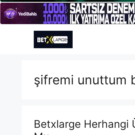
İçeriğe
atla
şifremi unuttum 
Betxlarge Herhangi 