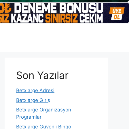
Son Yazılar
Betxlarge Adresi
Betxlarge Giriş
Betxlarge Organizasyon
Programları
Betxlarge Güvenli Bingo