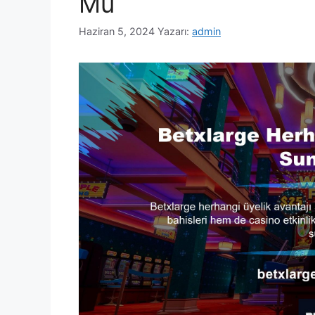
Mu
Haziran 5, 2024
Yazarı:
admin