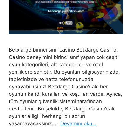
Betxlarge birinci sınıf casino Betxlarge Casino,
Casino deneyimini birinci sınıf yapan çok çeşitli
oyun kategorileri, alt kategorileri ve özel
yeniliklere sahiptir. Bu oyunları bilgisayarınızda,
tabletinizde ve hatta telefonunuzda
oynayabilirsiniz! Betxlarge Casino’daki her
oyunun kendi kuralları ve koşulları vardır. Ayrıca,
tüm oyunlar güvenlik sistemi tarafından
desteklenir. Bu şekilde, Betxlarge Casino’daki
oyunlarla ilgili herhangi bir sorun
yaşamayacaksınız. …
Devamını oku…