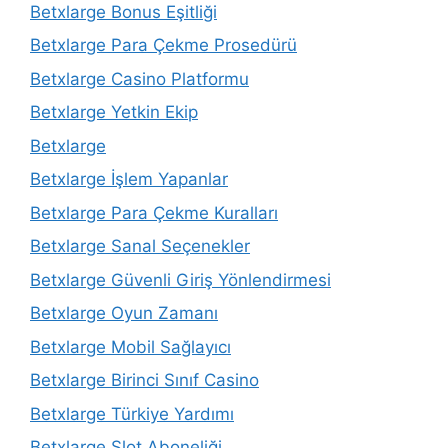
Betxlarge Bonus Eşitliği
Betxlarge Para Çekme Prosedürü
Betxlarge Casino Platformu
Betxlarge Yetkin Ekip
Betxlarge
Betxlarge İşlem Yapanlar
Betxlarge Para Çekme Kuralları
Betxlarge Sanal Seçenekler
Betxlarge Güvenli Giriş Yönlendirmesi
Betxlarge Oyun Zamanı
Betxlarge Mobil Sağlayıcı
Betxlarge Birinci Sınıf Casino
Betxlarge Türkiye Yardımı
Betxlarge Slot Aboneliği