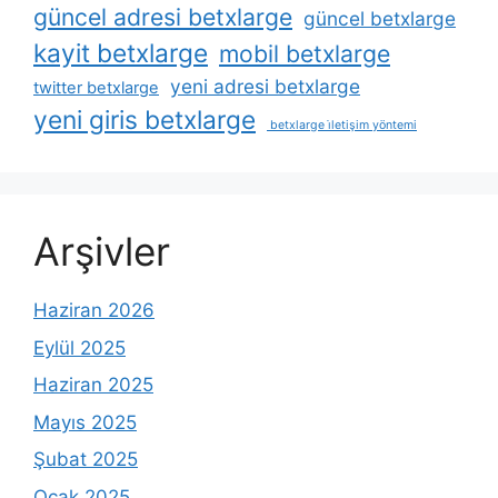
güncel adresi betxlarge
güncel betxlarge
kayit betxlarge
mobil betxlarge
yeni adresi betxlarge
twitter betxlarge
yeni giris betxlarge
betxlarge i̇letişim yöntemi
Arşivler
Haziran 2026
Eylül 2025
Haziran 2025
Mayıs 2025
Şubat 2025
Ocak 2025