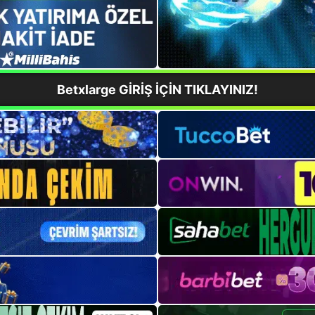
Betxlarge GİRİŞ İÇİN TIKLAYINIZ!