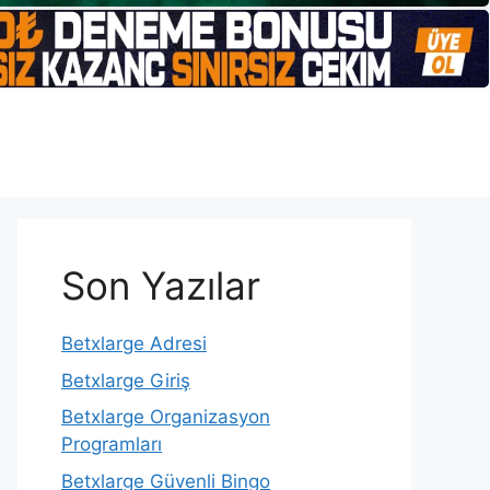
Son Yazılar
Betxlarge Adresi
Betxlarge Giriş
Betxlarge Organizasyon
Programları
Betxlarge Güvenli Bingo