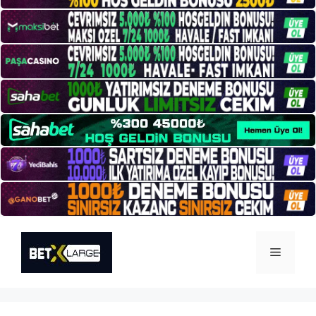
İçeriğe
atla
Menü