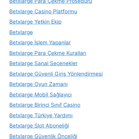
Betxlarge Para Çekme Prosedürü
Betxlarge Casino Platformu
Betxlarge Yetkin Ekip
Betxlarge
Betxlarge İşlem Yapanlar
Betxlarge Para Çekme Kuralları
Betxlarge Sanal Seçenekler
Betxlarge Güvenli Giriş Yönlendirmesi
Betxlarge Oyun Zamanı
Betxlarge Mobil Sağlayıcı
Betxlarge Birinci Sınıf Casino
Betxlarge Türkiye Yardımı
Betxlarge Slot Aboneliği
Betxlarge Güvenlik Önceliği