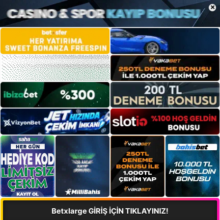
×
Betxlarge GİRİŞ İÇİN TIKLAYINIZ!