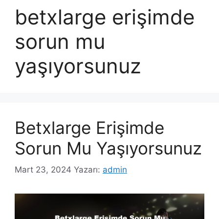
betxlarge erişimde
sorun mu
yaşıyorsunuz
Betxlarge Erişimde
Sorun Mu Yaşıyorsunuz
Mart 23, 2024
Yazarı:
admin