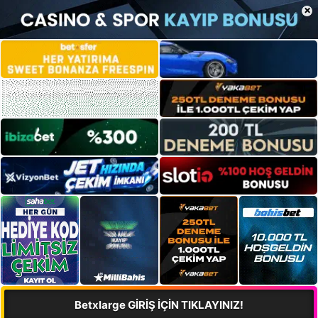
×
Betxlarge GİRİŞ İÇİN TIKLAYINIZ!