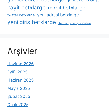
kayit betxlarge
mobil betxlarge
yeni adresi betxlarge
twitter betxlarge
yeni giris betxlarge
betxlarge i̇letişim yöntemi
Arşivler
Haziran 2026
Eylül 2025
Haziran 2025
Mayıs 2025
Şubat 2025
Ocak 2025