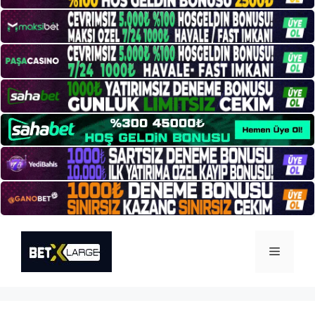
İçeriğe
atla
Menü