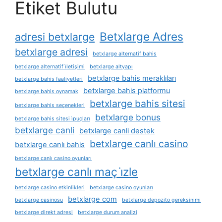
Etiket Bulutu
Betxlarge Adres
adresi betxlarge
betxlarge adresi
betxlarge alternatif bahis
betxlarge alternatif i̇letişimi
betxlarge altyapı
betxlarge bahis meraklıları
betxlarge bahis faaliyetleri
betxlarge bahis platformu
betxlarge bahis oynamak
betxlarge bahis sitesi
betxlarge bahis seçenekleri
betxlarge bonus
betxlarge bahis sitesi i̇puçları
betxlarge canli
betxlarge canli destek
betxlarge canlı casino
betxlarge canlı bahis
betxlarge canlı casino oyunları
betxlarge canlı maç i̇zle
betxlarge casino etkinlikleri
betxlarge casino oyunları
betxlarge com
betxlarge casinosu
betxlarge depozito gereksinimi
betxlarge direkt adresi
betxlarge durum analizi