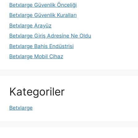
Betxlarge Güvenlik Önceliği
Betxlarge Güvenlik Kuralları
Betxlarge Arayüz
Betxlarge Giriş Adresine Ne Oldu
Betxlarge Bahis Endüstrisi
Betxlarge Mobil Cihaz
Kategoriler
Betxlarge