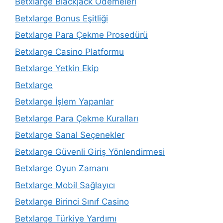
Betxlarge Blackjack Ödemeleri
Betxlarge Bonus Eşitliği
Betxlarge Para Çekme Prosedürü
Betxlarge Casino Platformu
Betxlarge Yetkin Ekip
Betxlarge
Betxlarge İşlem Yapanlar
Betxlarge Para Çekme Kuralları
Betxlarge Sanal Seçenekler
Betxlarge Güvenli Giriş Yönlendirmesi
Betxlarge Oyun Zamanı
Betxlarge Mobil Sağlayıcı
Betxlarge Birinci Sınıf Casino
Betxlarge Türkiye Yardımı