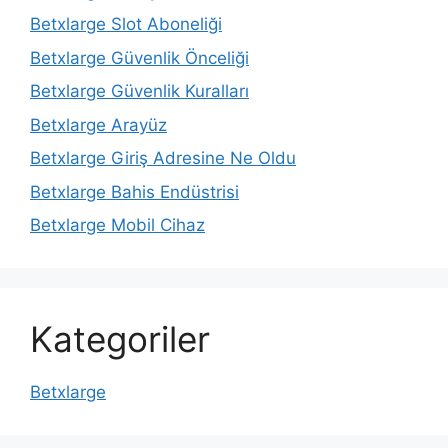
Betxlarge Slot Aboneliği
Betxlarge Güvenlik Önceliği
Betxlarge Güvenlik Kuralları
Betxlarge Arayüz
Betxlarge Giriş Adresine Ne Oldu
Betxlarge Bahis Endüstrisi
Betxlarge Mobil Cihaz
Kategoriler
Betxlarge