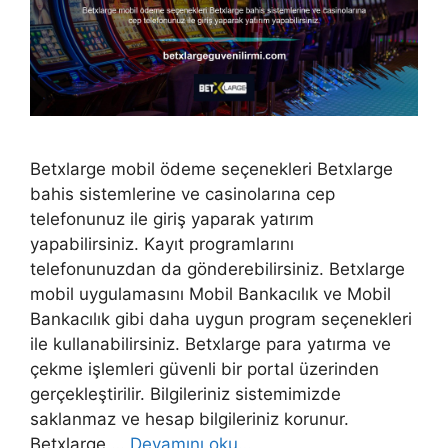
Betxlarge mobil ödeme seçenekleri Betxlarge
bahis sistemlerine ve casinolarına cep
telefonunuz ile giriş yaparak yatırım
yapabilirsiniz. Kayıt programlarını
telefonunuzdan da gönderebilirsiniz. Betxlarge
mobil uygulamasını Mobil Bankacılık ve Mobil
Bankacılık gibi daha uygun program seçenekleri
ile kullanabilirsiniz. Betxlarge para yatırma ve
çekme işlemleri güvenli bir portal üzerinden
gerçekleştirilir. Bilgileriniz sistemimizde
saklanmaz ve hesap bilgileriniz korunur.
Betxlarge …
Devamını oku…