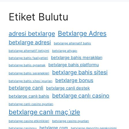
Etiket Bulutu
Betxlarge Adres
adresi betxlarge
betxlarge adresi
betxlarge alternatif bahis
betxlarge alternatif i̇letişimi
betxlarge altyapı
betxlarge bahis meraklıları
betxlarge bahis faaliyetleri
betxlarge bahis platformu
betxlarge bahis oynamak
betxlarge bahis sitesi
betxlarge bahis seçenekleri
betxlarge bonus
betxlarge bahis sitesi i̇puçları
betxlarge canli
betxlarge canli destek
betxlarge canlı casino
betxlarge canlı bahis
betxlarge canlı casino oyunları
betxlarge canlı maç i̇zle
betxlarge casino etkinlikleri
betxlarge casino oyunları
betxlarge com
betxlarge casinosu
betxlarge depozito gereksinimi