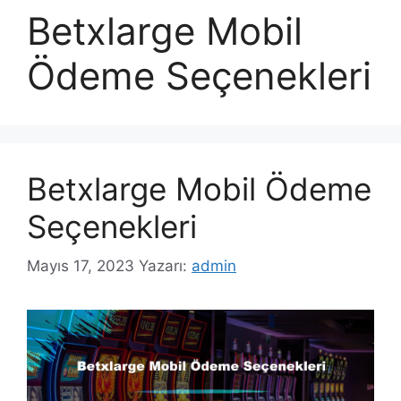
Betxlarge Mobil
Ödeme Seçenekleri
Betxlarge Mobil Ödeme
Seçenekleri
Mayıs 17, 2023
Yazarı:
admin