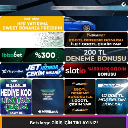
×
Betxlarge GİRİŞ İÇİN TIKLAYINIZ!