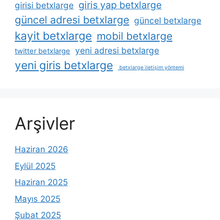
giris yap betxlarge
girisi betxlarge
güncel adresi betxlarge
güncel betxlarge
kayit betxlarge
mobil betxlarge
yeni adresi betxlarge
twitter betxlarge
yeni giris betxlarge
betxlarge i̇letişim yöntemi
Arşivler
Haziran 2026
Eylül 2025
Haziran 2025
Mayıs 2025
Şubat 2025