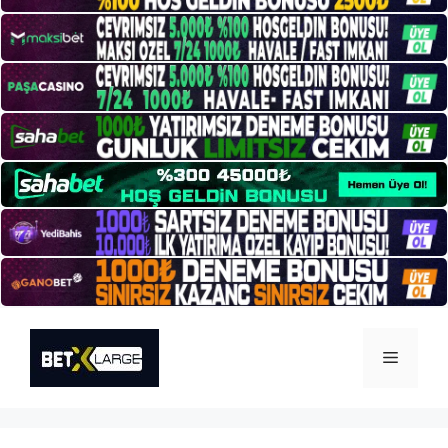
İçeriğe
atla
Menü