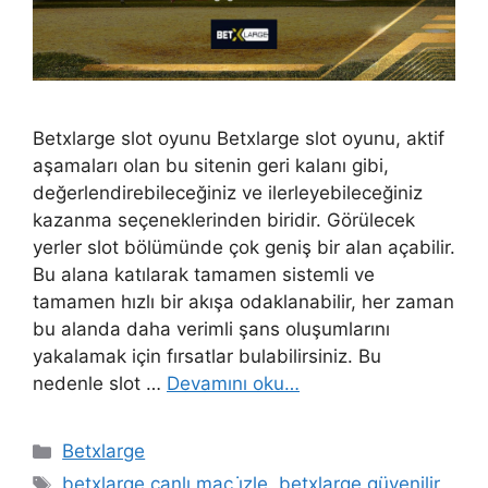
Betxlarge slot oyunu Betxlarge slot oyunu, aktif
aşamaları olan bu sitenin geri kalanı gibi,
değerlendirebileceğiniz ve ilerleyebileceğiniz
kazanma seçeneklerinden biridir. Görülecek
yerler slot bölümünde çok geniş bir alan açabilir.
Bu alana katılarak tamamen sistemli ve
tamamen hızlı bir akışa odaklanabilir, her zaman
bu alanda daha verimli şans oluşumlarını
yakalamak için fırsatlar bulabilirsiniz. Bu
nedenle slot …
Devamını oku…
Kategoriler
Betxlarge
Etiketler
betxlarge canlı maç i̇zle
,
betxlarge güvenilir