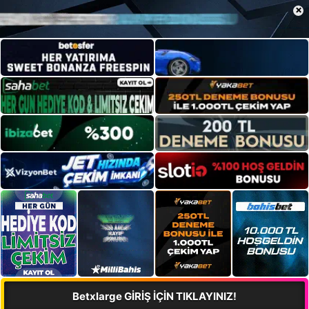
×
Betxlarge GİRİŞ İÇİN TIKLAYINIZ!