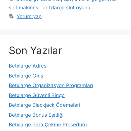
slot makinesi
,
betxlarge slot oyunu
Yorum yap
Son Yazılar
Betxlarge Adresi
Betxlarge Giriş
Betxlarge Organizasyon Programları
Betxlarge Güvenli Bingo
Betxlarge Blackjack Ödemeleri
Betxlarge Bonus Eşitliği
Betxlarge Para Çekme Prosedürü