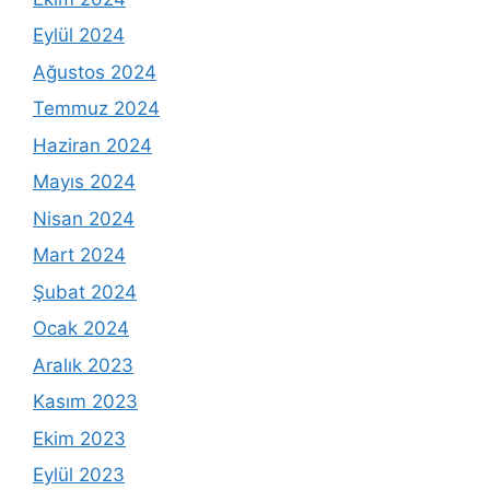
Eylül 2024
Ağustos 2024
Temmuz 2024
Haziran 2024
Mayıs 2024
Nisan 2024
Mart 2024
Şubat 2024
Ocak 2024
Aralık 2023
Kasım 2023
Ekim 2023
Eylül 2023