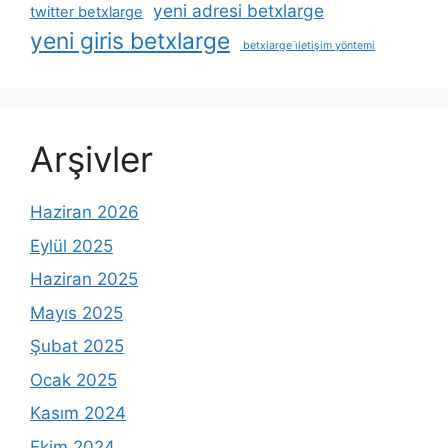
yeni adresi betxlarge
twitter betxlarge
yeni giris betxlarge
betxlarge i̇letişim yöntemi
Arşivler
Haziran 2026
Eylül 2025
Haziran 2025
Mayıs 2025
Şubat 2025
Ocak 2025
Kasım 2024
Ekim 2024