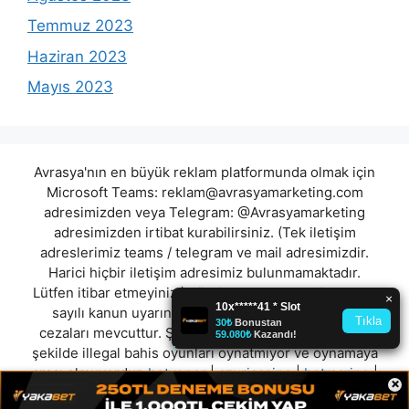
Temmuz 2023
Haziran 2023
Mayıs 2023
Avrasya'nın en büyük reklam platformunda olmak için
Microsoft Teams:
reklam@avrasyamarketing.com
adresimizden veya Telegram: @Avrasyamarketing
adresimizden irtibat kurabilirsiniz. (Tek iletişim
adreslerimiz teams / telegram ve mail adresimizdir.
Harici hiçbir iletişim adresimiz bulunmamaktadır.
Lütfen itibar etmeyiniz.) Türkiye yasalarına göre 7258
sayılı kanun uyarınca yasa dışı bahis oynamanın
cezaları mevcuttur. Şu an bulunduğunuz site hiç bir
şekilde illegal bahis oyunları oynatmıyor ve oynamaya
aracı olmuyordur.
betyoner
|
azuricasino
|
betmarino
|
×
gobahis
|
setrabet
|
vebahis
|
betcas
|
morbahis