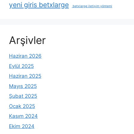
yeni giris betxlarge
betxlarge i̇letişim yöntemi
Arşivler
Haziran 2026
Eylül 2025
Haziran 2025
Mayıs 2025
Şubat 2025
Ocak 2025
Kasım 2024
Ekim 2024