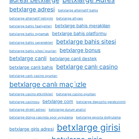
betxlarge adresi
betxlarge alternatif bahis
betxlarge alternatif i̇letişimi
betxlarge altyapı
betxlarge bahis meraklıları
betxlarge bahis faaliyetleri
betxlarge bahis platformu
betxlarge bahis oynamak
betxlarge bahis sitesi
betxlarge bahis seçenekleri
betxlarge bonus
betxlarge bahis sitesi i̇puçları
betxlarge canli
betxlarge canli destek
betxlarge canlı casino
betxlarge canlı bahis
betxlarge canlı casino oyunları
betxlarge canlı maç i̇zle
betxlarge casino etkinlikleri
betxlarge casino oyunları
betxlarge com
betxlarge casinosu
betxlarge depozito gereksinimi
betxlarge direkt adresi
betxlarge durum analizi
betxlarge dünya çapında spor uygulama
betxlarge eposta doğrulama
betxlarge girisi
betxlarge giris adresi