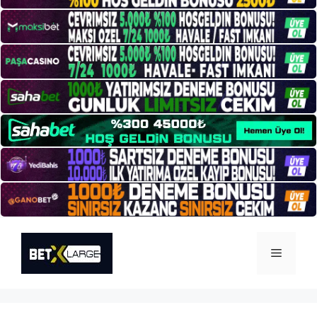
İçeriğe
atla
Menü