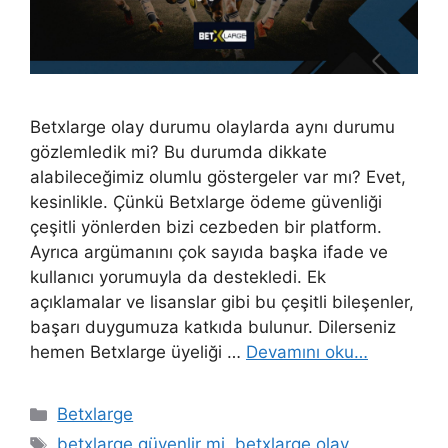
Betxlarge olay durumu olaylarda aynı durumu
gözlemledik mi? Bu durumda dikkate
alabileceğimiz olumlu göstergeler var mı? Evet,
kesinlikle. Çünkü Betxlarge ödeme güvenliği
çeşitli yönlerden bizi cezbeden bir platform.
Ayrıca argümanını çok sayıda başka ifade ve
kullanıcı yorumuyla da destekledi. Ek
açıklamalar ve lisanslar gibi bu çeşitli bileşenler,
başarı duygumuza katkıda bulunur. Dilerseniz
hemen Betxlarge üyeliği …
Devamını oku…
Kategoriler
Betxlarge
Etiketler
betxlarge güvenlir mi
,
betxlarge olay