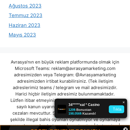
Ağustos 2023
Temmuz 2023
Haziran 2023
Mayıs 2023
Avrasya'nın en büyük reklam platformunda olmak için
Microsoft Teams:
reklam@avrasyamarketing.com
adresimizden veya Telegram: @Avrasyamarketing
adresimizden irtibat kurabilirsiniz. (Tek iletişim
adreslerimiz teams / telegram ve mail adresimizdir.
Harici hiçbir iletişim adresimiz bulunmamaktadır.
Lütfen itibar etmeyiniz.) Türkiye yasalarına göre 7258
sayılı kanun uyarınca yasa dışı bahis oynamanın
cezaları mevcuttur. Şu an bulunduğunuz site hiç bir
şekilde illegal bahis oyunları oynatmıyor ve oynamaya
aracı olmuyordur.
betyoner
|
azuricasino
|
betmarino
|
×