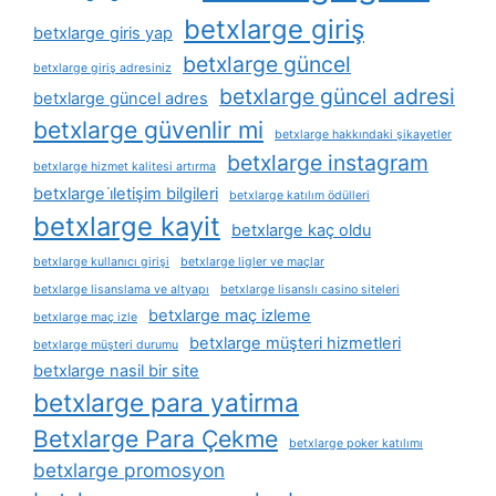
betxlarge giriş
betxlarge giris yap
betxlarge güncel
betxlarge giriş adresiniz
betxlarge güncel adresi
betxlarge güncel adres
betxlarge güvenlir mi
betxlarge hakkındaki şikayetler
betxlarge instagram
betxlarge hizmet kalitesi artırma
betxlarge i̇letişim bilgileri
betxlarge katılım ödülleri
betxlarge kayit
betxlarge kaç oldu
betxlarge kullanıcı girişi
betxlarge ligler ve maçlar
betxlarge lisanslama ve altyapı
betxlarge lisanslı casino siteleri
betxlarge maç izleme
betxlarge maç izle
betxlarge müşteri hizmetleri
betxlarge müşteri durumu
betxlarge nasil bir site
betxlarge para yatirma
Betxlarge Para Çekme
betxlarge poker katılımı
betxlarge promosyon