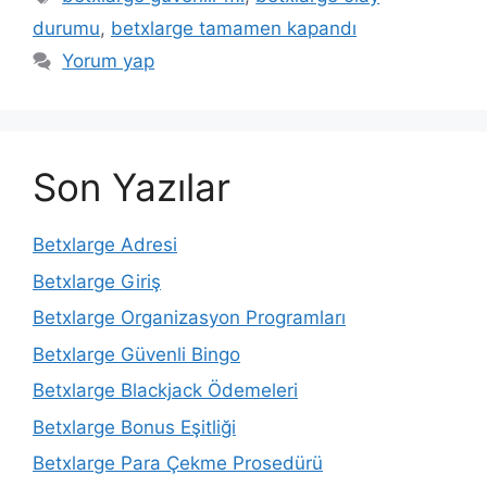
durumu
,
betxlarge tamamen kapandı
Yorum yap
Son Yazılar
Betxlarge Adresi
Betxlarge Giriş
Betxlarge Organizasyon Programları
Betxlarge Güvenli Bingo
Betxlarge Blackjack Ödemeleri
Betxlarge Bonus Eşitliği
Betxlarge Para Çekme Prosedürü