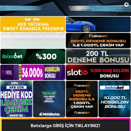
×
Betxlarge GİRİŞ İÇİN TIKLAYINIZ!