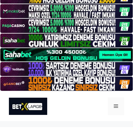
İçeriğe
atla
Menü