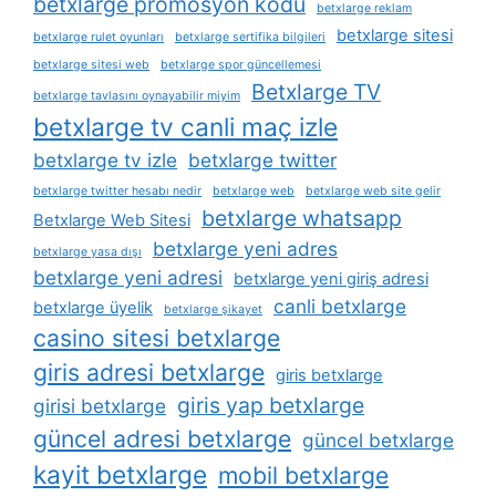
betxlarge promosyon kodu
betxlarge reklam
betxlarge sitesi
betxlarge rulet oyunları
betxlarge sertifika bilgileri
betxlarge sitesi web
betxlarge spor güncellemesi
Betxlarge TV
betxlarge tavlasını oynayabilir miyim
betxlarge tv canli maç izle
betxlarge tv izle
betxlarge twitter
betxlarge twitter hesabı nedir
betxlarge web
betxlarge web site gelir
betxlarge whatsapp
Betxlarge Web Sitesi
betxlarge yeni adres
betxlarge yasa dışı
betxlarge yeni adresi
betxlarge yeni giriş adresi
canli betxlarge
betxlarge üyelik
betxlarge şikayet
casino sitesi betxlarge
giris adresi betxlarge
giris betxlarge
giris yap betxlarge
girisi betxlarge
güncel adresi betxlarge
güncel betxlarge
kayit betxlarge
mobil betxlarge