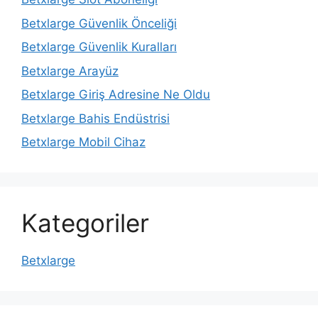
Betxlarge Güvenlik Önceliği
Betxlarge Güvenlik Kuralları
Betxlarge Arayüz
Betxlarge Giriş Adresine Ne Oldu
Betxlarge Bahis Endüstrisi
Betxlarge Mobil Cihaz
Kategoriler
Betxlarge