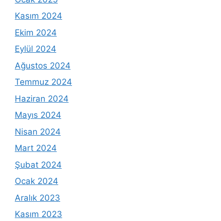
Kasım 2024
Ekim 2024
Eylül 2024
Ağustos 2024
Temmuz 2024
Haziran 2024
Mayıs 2024
Nisan 2024
Mart 2024
Şubat 2024
Ocak 2024
Aralık 2023
Kasım 2023