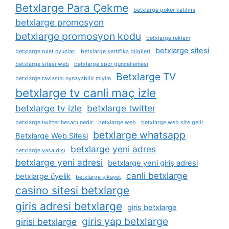
Betxlarge Para Çekme
betxlarge poker katılımı
betxlarge promosyon
betxlarge promosyon kodu
betxlarge reklam
betxlarge sitesi
betxlarge rulet oyunları
betxlarge sertifika bilgileri
betxlarge sitesi web
betxlarge spor güncellemesi
Betxlarge TV
betxlarge tavlasını oynayabilir miyim
betxlarge tv canli maç izle
betxlarge tv izle
betxlarge twitter
betxlarge twitter hesabı nedir
betxlarge web
betxlarge web site gelir
betxlarge whatsapp
Betxlarge Web Sitesi
betxlarge yeni adres
betxlarge yasa dışı
betxlarge yeni adresi
betxlarge yeni giriş adresi
canli betxlarge
betxlarge üyelik
betxlarge şikayet
casino sitesi betxlarge
giris adresi betxlarge
giris betxlarge
giris yap betxlarge
girisi betxlarge