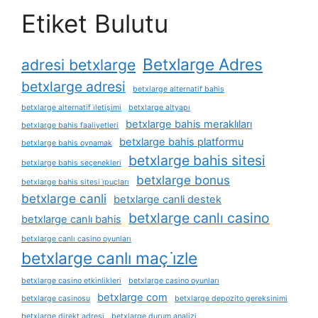
Etiket Bulutu
Betxlarge Adres
adresi betxlarge
betxlarge adresi
betxlarge alternatif bahis
betxlarge alternatif i̇letişimi
betxlarge altyapı
betxlarge bahis meraklıları
betxlarge bahis faaliyetleri
betxlarge bahis platformu
betxlarge bahis oynamak
betxlarge bahis sitesi
betxlarge bahis seçenekleri
betxlarge bonus
betxlarge bahis sitesi i̇puçları
betxlarge canli
betxlarge canli destek
betxlarge canlı casino
betxlarge canlı bahis
betxlarge canlı casino oyunları
betxlarge canlı maç i̇zle
betxlarge casino etkinlikleri
betxlarge casino oyunları
betxlarge com
betxlarge casinosu
betxlarge depozito gereksinimi
betxlarge direkt adresi
betxlarge durum analizi