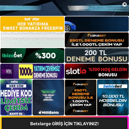
×
Betxlarge GİRİŞ İÇİN TIKLAYINIZ!