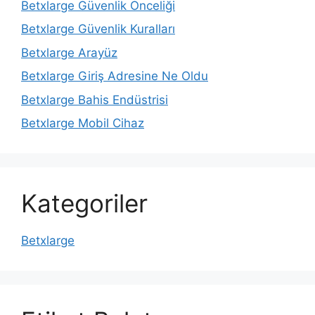
Betxlarge Güvenlik Önceliği
Betxlarge Güvenlik Kuralları
Betxlarge Arayüz
Betxlarge Giriş Adresine Ne Oldu
Betxlarge Bahis Endüstrisi
Betxlarge Mobil Cihaz
Kategoriler
Betxlarge