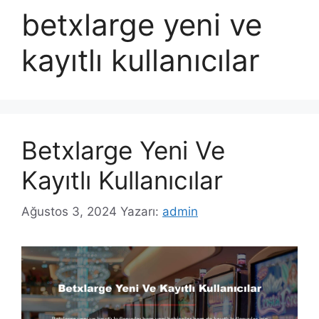
betxlarge yeni ve
kayıtlı kullanıcılar
Betxlarge Yeni Ve
Kayıtlı Kullanıcılar
Ağustos 3, 2024
Yazarı:
admin