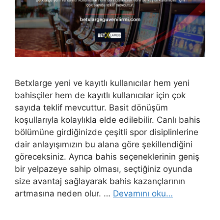
Betxlarge yeni ve kayıtlı kullanıcılar hem yeni
bahisçiler hem de kayıtlı kullanıcılar için çok
sayıda teklif mevcuttur. Basit dönüşüm
koşullarıyla kolaylıkla elde edilebilir. Canlı bahis
bölümüne girdiğinizde çeşitli spor disiplinlerine
dair anlayışımızın bu alana göre şekillendiğini
göreceksiniz. Ayrıca bahis seçeneklerinin geniş
bir yelpazeye sahip olması, seçtiğiniz oyunda
size avantaj sağlayarak bahis kazançlarının
artmasına neden olur. …
Devamını oku…