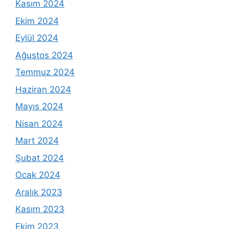
Kasım 2024
Ekim 2024
Eylül 2024
Ağustos 2024
Temmuz 2024
Haziran 2024
Mayıs 2024
Nisan 2024
Mart 2024
Şubat 2024
Ocak 2024
Aralık 2023
Kasım 2023
Ekim 2023