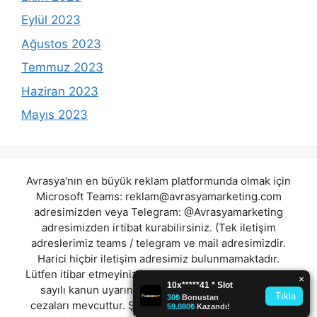
Eylül 2023
Ağustos 2023
Temmuz 2023
Haziran 2023
Mayıs 2023
Avrasya'nın en büyük reklam platformunda olmak için
Microsoft Teams:
reklam@avrasyamarketing.com
adresimizden veya Telegram: @Avrasyamarketing
adresimizden irtibat kurabilirsiniz. (Tek iletişim
adreslerimiz teams / telegram ve mail adresimizdir.
Harici hiçbir iletişim adresimiz bulunmamaktadır.
Lütfen itibar etmeyiniz.) Türkiye yasalarına göre 7258
sayılı kanun uyarınca yasa dışı bahis oynamanın
cezaları mevcuttur. Şu an bulunduğunuz site hiç bir