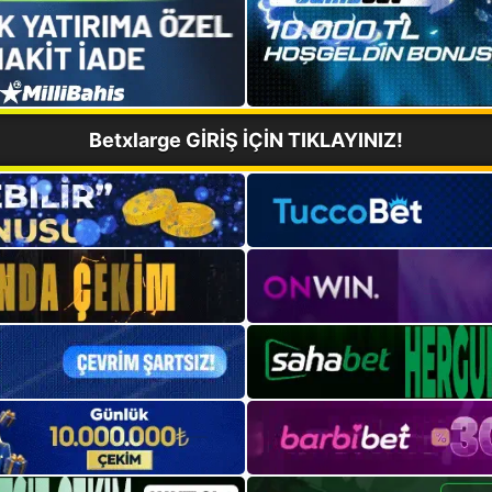
Betxlarge GİRİŞ İÇİN TIKLAYINIZ!