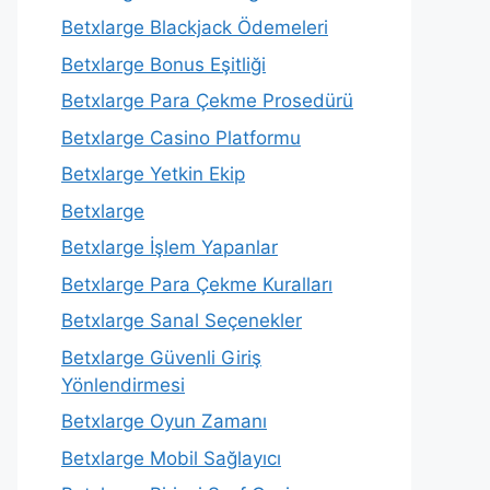
Betxlarge Blackjack Ödemeleri
Betxlarge Bonus Eşitliği
Betxlarge Para Çekme Prosedürü
Betxlarge Casino Platformu
Betxlarge Yetkin Ekip
Betxlarge
Betxlarge İşlem Yapanlar
Betxlarge Para Çekme Kuralları
Betxlarge Sanal Seçenekler
Betxlarge Güvenli Giriş
Yönlendirmesi
Betxlarge Oyun Zamanı
Betxlarge Mobil Sağlayıcı