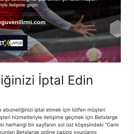
ğinizi İptal Edin
e aboneliğinizi iptal etmek için lütfen müşteri
şteri hizmetleriyle iletişime geçmek için Betxlarge
ki herhangi bir sayfanın sol üst köşesindeki “Canlı
kunları Betxlarge online casino oyunlarını