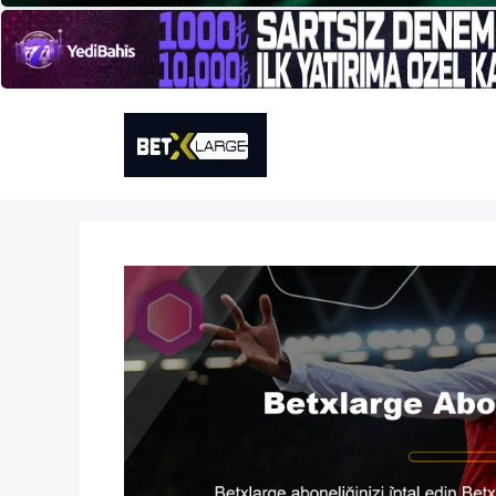
İçeriğe
atla