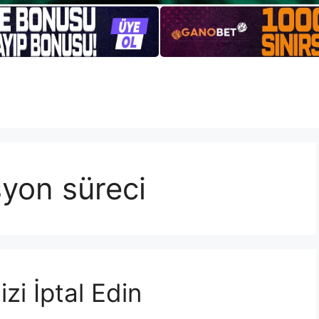
syon süreci
zi İptal Edin