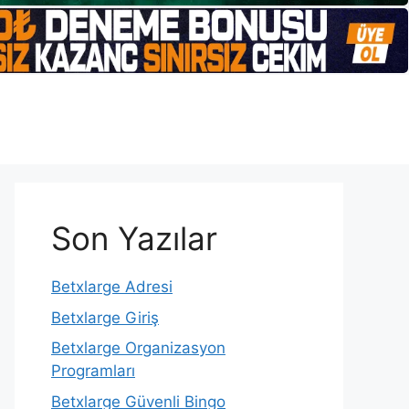
Son Yazılar
Betxlarge Adresi
Betxlarge Giriş
Betxlarge Organizasyon
Programları
Betxlarge Güvenli Bingo